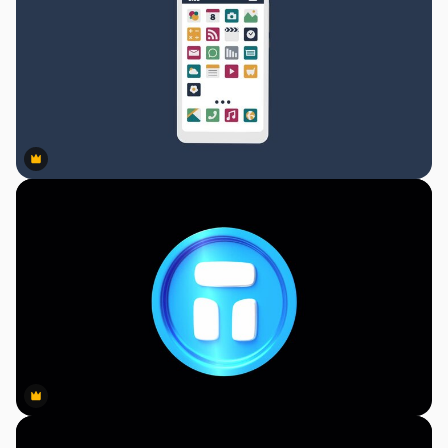
Premium
Premium
Premium
Premium