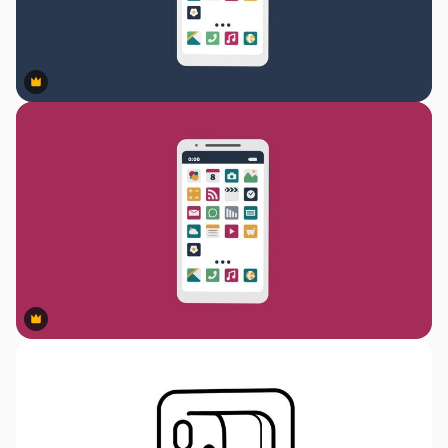
Premium
Premium
Premium
Premium