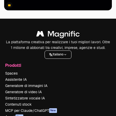
Premium
Premium
La piattaforma creativa per realizzare i tuoi migliori lavori. Oltre
1 milione di abbonati tra creativi, imprese, agenzie e studi.
Italiano
Prodotti
Spaces
Assistente IA
Generatore di immagini IA
Generatore di video IA
Sintetizzatore vocale IA
Contenuti stock
MCP per Claude/ChatGPT
New