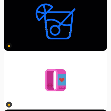
Premium
Premium
Premium
Premium