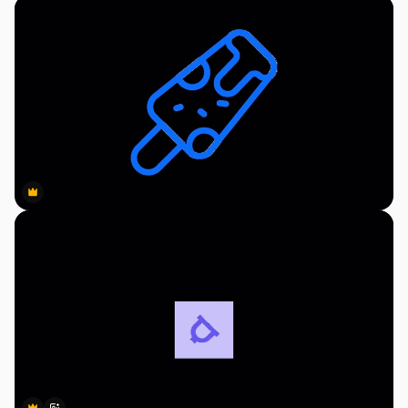
Premium
Premium