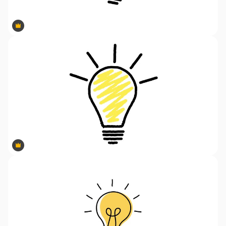
Premium
Premium
Premium
Premium