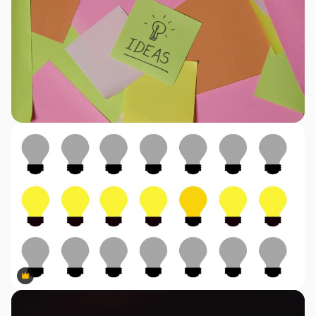
Premium
Premium