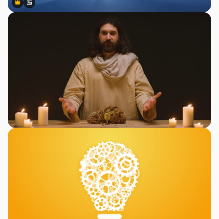
Premium
Premium
Generato dall'IA