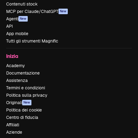
Contenuti stock
MCP per Claude/ChatGPT
New
Agenti
New
API
App mobile
Tutti gli strumenti Magnific
Inizia
Academy
Documentazione
Assistenza
Termini e condizioni
Politica sulla privacy
Originali
New
Politica dei cookie
Centro di fiducia
Affiliati
Aziende