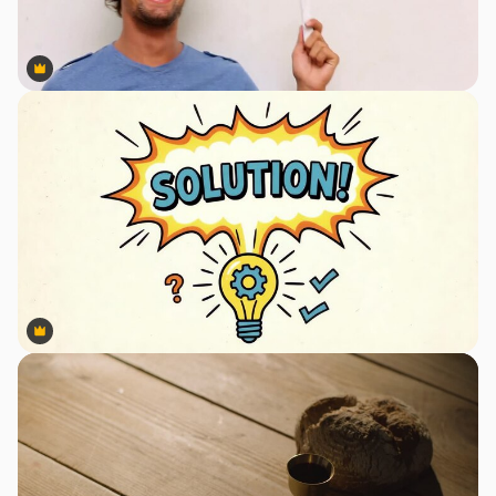
Premium
Premium
Premium
Premium