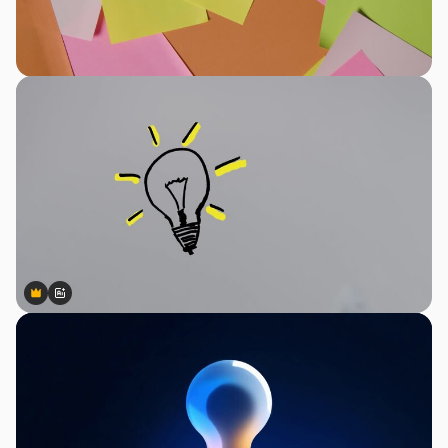
Premium
Premium
Generato dall'IA