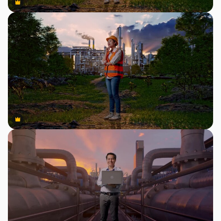
Premium
Premium
Premium
Premium