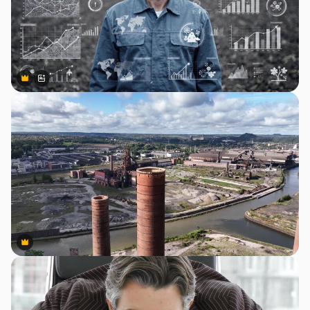
Premium
Premium
Generato dall'IA
Premium
Premium