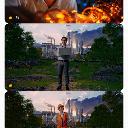
Premium
Premium
Generato dall'IA
Premium
Premium