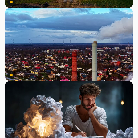
Premium
Premium
Premium
Premium