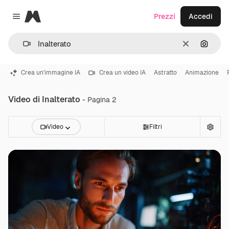
Magnific
Prezzi
Accedi
Close menu
Cancella
Cerca 
Crea un'immagine IA
Crea un video IA
Astratto
Animazione
Video di Inalterato
- Pagina 2
Video
Filtri