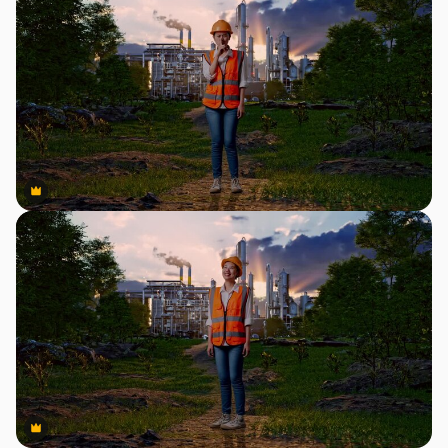
Premium
Premium
Premium
Premium