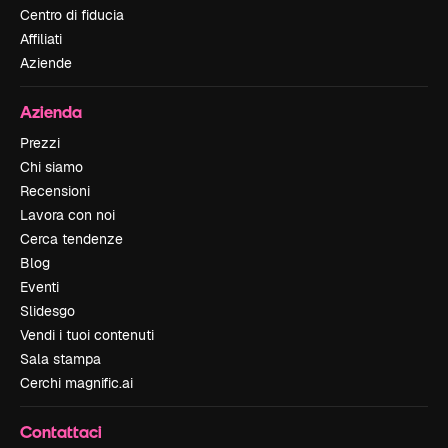
Centro di fiducia
Affiliati
Aziende
Azienda
Prezzi
Chi siamo
Recensioni
Lavora con noi
Cerca tendenze
Blog
Eventi
Slidesgo
Vendi i tuoi contenuti
Sala stampa
Cerchi magnific.ai
Contattaci