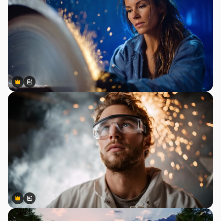
Premium
Premium
Generato dall'IA
Premium
Premium
Generato dall'IA