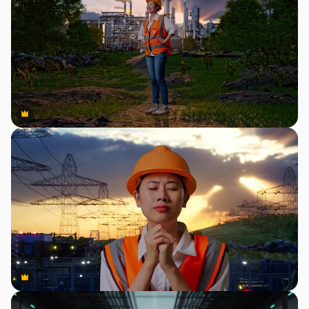
Premium
Premium
Premium
Premium