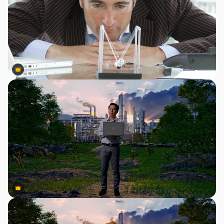
Premium
Premium
Premium
Premium