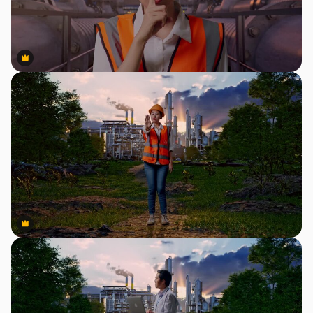
Premium
Premium
Premium
Premium