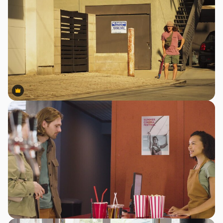
Premium
Premium