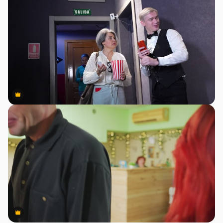
Premium
Premium
Premium
Premium