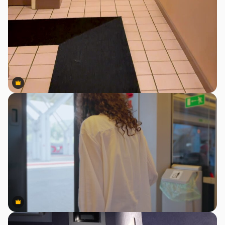
Premium
Premium
Premium
Premium