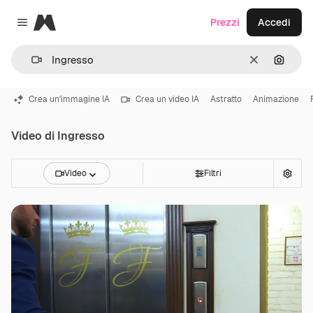
Magnific
Prezzi
Accedi
Close menu
Cancella
Cerca 
Crea un'immagine IA
Crea un video IA
Astratto
Animazione
Video di Ingresso
Video
Filtri