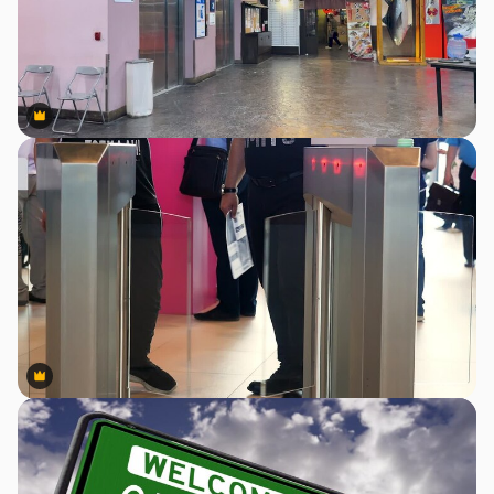
Premium
Premium
Premium
Premium