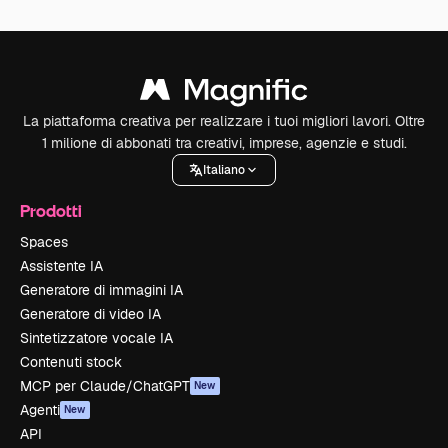
La piattaforma creativa per realizzare i tuoi migliori lavori. Oltre
1 milione di abbonati tra creativi, imprese, agenzie e studi.
Italiano
Prodotti
Spaces
Assistente IA
Generatore di immagini IA
Generatore di video IA
Sintetizzatore vocale IA
Contenuti stock
MCP per Claude/ChatGPT
New
Agenti
New
API