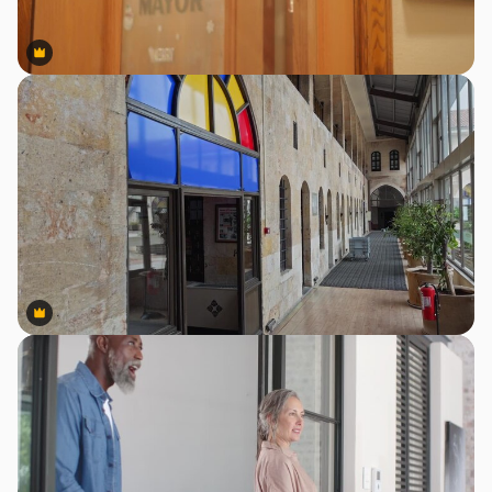
Premium
Premium
Premium
Premium