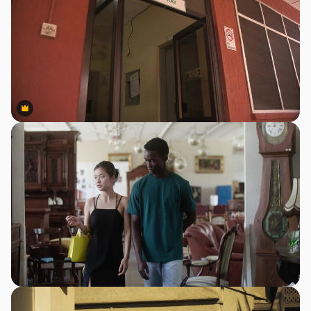
Premium
Premium