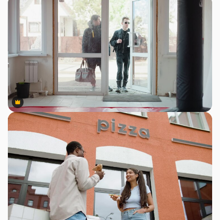
Premium
Premium