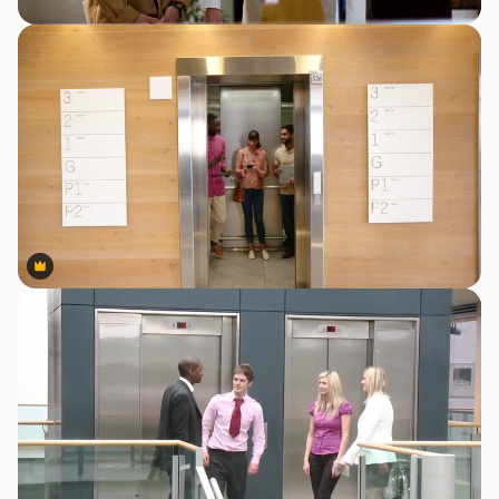
Premium
Premium