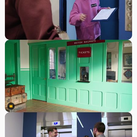
Premium
Premium