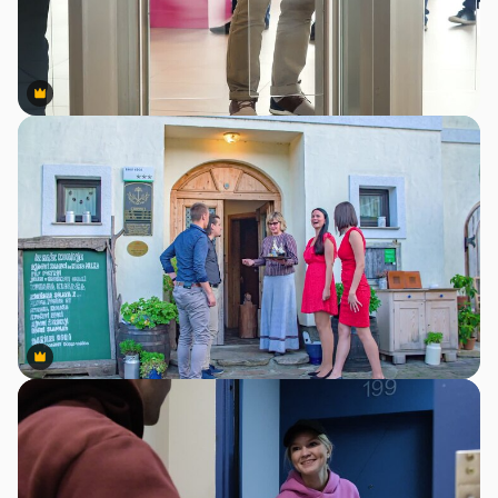
Premium
Premium
Premium
Premium