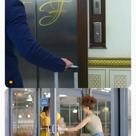
Premium
Premium