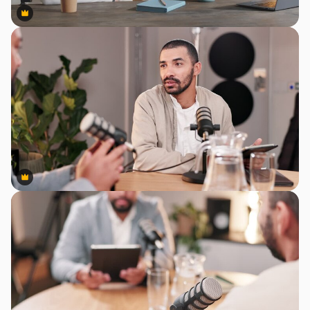
Premium
Premium
Premium
Premium