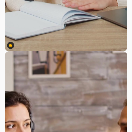
Premium
Premium