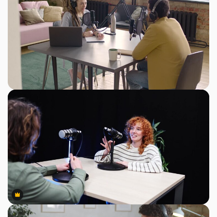
Premium
Premium