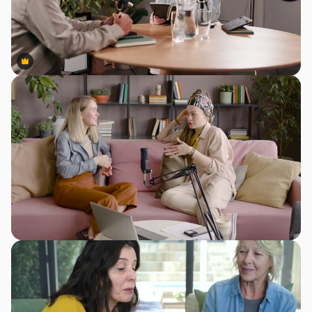
Premium
Premium