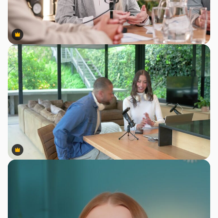
Premium
Premium
Premium
Premium