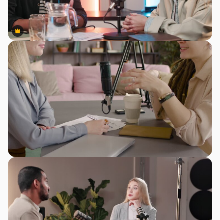
Premium
Premium