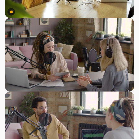
Premium
Premium