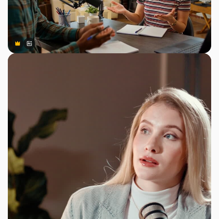
Premium
Premium
Generato dall'IA