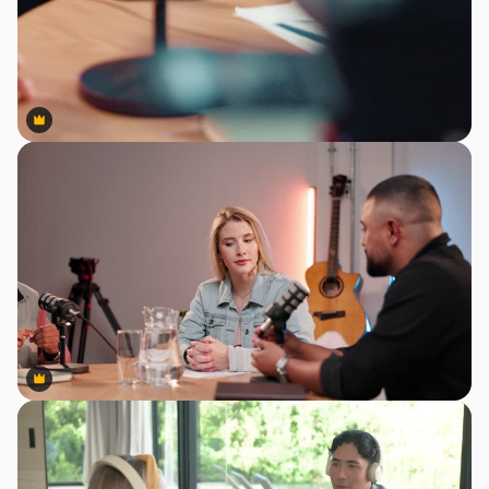
Premium
Premium
Premium
Premium