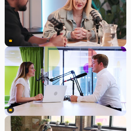
Premium
Premium
Premium
Premium