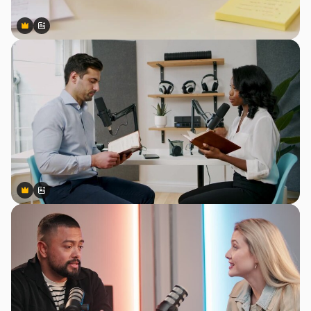
Premium
Premium
Generato dall'IA
Premium
Premium
Generato dall'IA