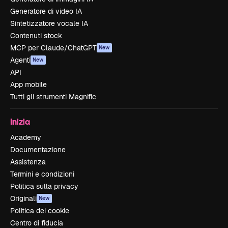
Generatore di video IA
Sintetizzatore vocale IA
Contenuti stock
MCP per Claude/ChatGPT
New
Agenti
New
API
App mobile
Tutti gli strumenti Magnific
Inizia
Academy
Documentazione
Assistenza
Termini e condizioni
Politica sulla privacy
Originali
New
Politica dei cookie
Centro di fiducia