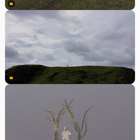
Premium
Premium
Premium
Premium