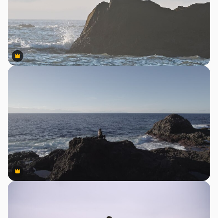
Premium
Premium
Premium
Premium