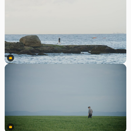
Premium
Premium
Premium
Premium