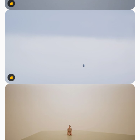
Premium
Premium
Premium
Premium