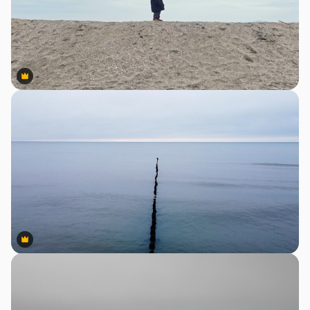
Premium
Premium
Premium
Premium