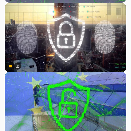
Premium
Premium
Generato dall'IA