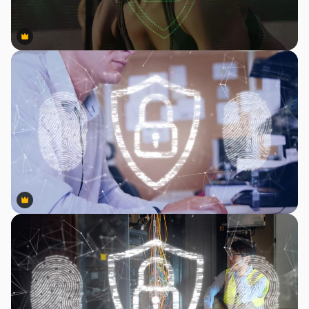
Premium
Premium
Premium
Premium