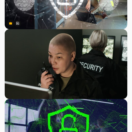
Premium
Premium
Generato dall'IA