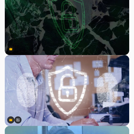
Premium
Premium
Premium
Premium
Generato dall'IA