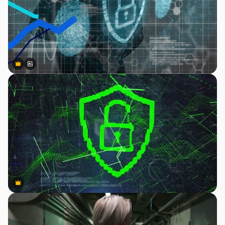
Premium
Premium
Generato dall'IA
Premium
Premium