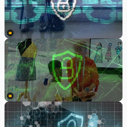
Premium
Premium
Premium
Premium