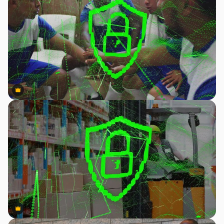
Premium
Premium
Premium
Premium