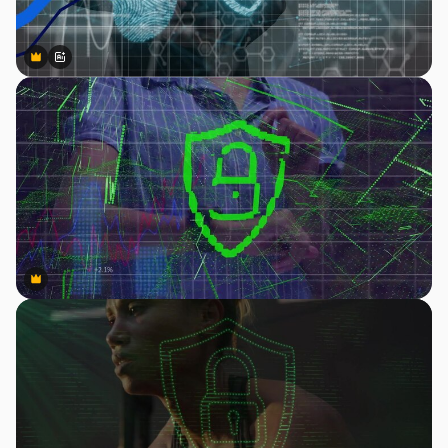
Premium
Premium
Generato dall'IA
Premium
Premium