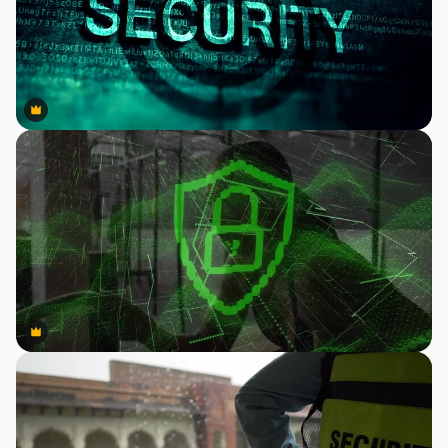
Premium
Premium
Premium
Premium