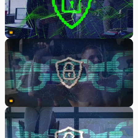
Premium
Premium
Premium
Premium