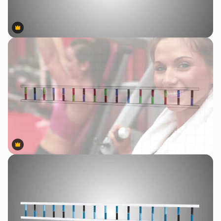
Premium
Premium
Premium
Premium