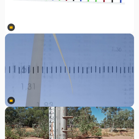
Premium
Premium
Premium
Premium