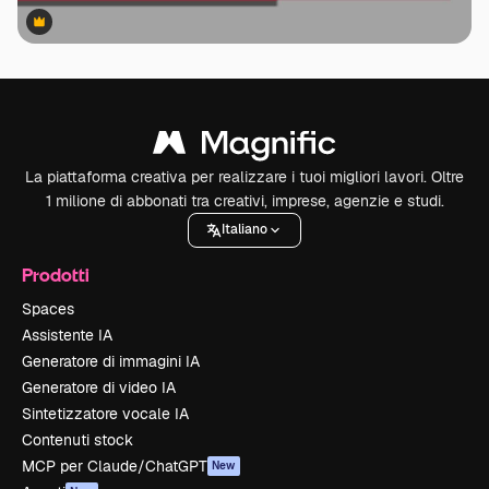
Premium
Premium
La piattaforma creativa per realizzare i tuoi migliori lavori. Oltre
1 milione di abbonati tra creativi, imprese, agenzie e studi.
Italiano
Prodotti
Spaces
Assistente IA
Generatore di immagini IA
Generatore di video IA
Sintetizzatore vocale IA
Contenuti stock
MCP per Claude/ChatGPT
New