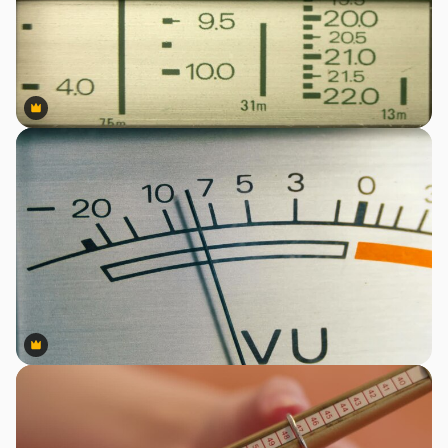
Premium
Premium
Premium
Premium