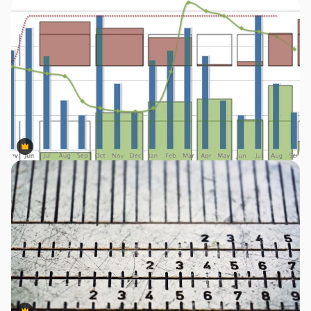
Premium
Premium