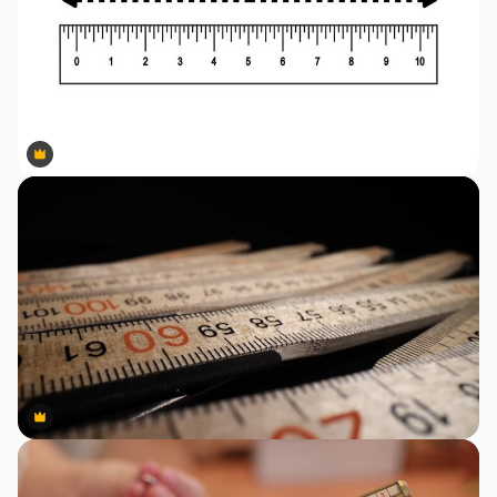
Premium
Premium
Premium
Premium