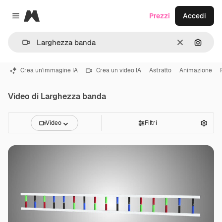
Magnific
Prezzi
Accedi
Close menu
Cancella
Cerca 
Crea un'immagine IA
Crea un video IA
Astratto
Animazione
Video di Larghezza banda
Video
Filtri