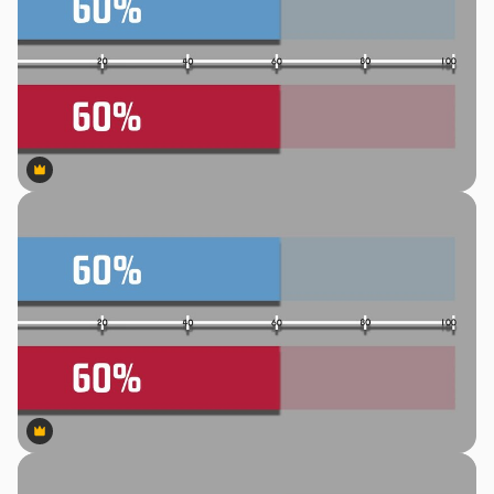
Premium
Premium
Premium
Premium