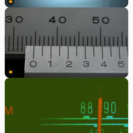
Premium
Premium
Premium
Premium