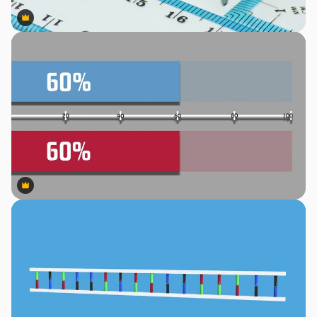
Premium
Premium
Premium
Premium