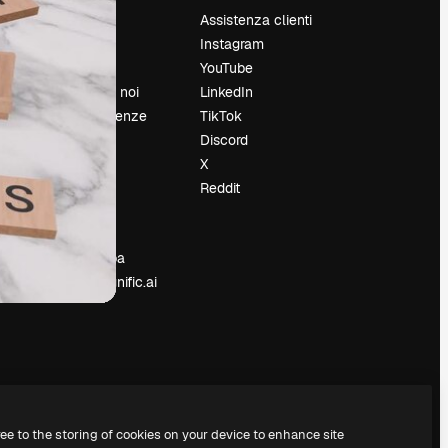
Prezzi
Assistenza clienti
Chi siamo
Instagram
Recensioni
YouTube
Lavora con noi
LinkedIn
Cerca tendenze
TikTok
Blog
Discord
Eventi
X
Slidesgo
Reddit
e
Vendi i tuoi
contenuti
Sala stampa
Cerchi magnific.ai
ree to the storing of cookies on your device to enhance site