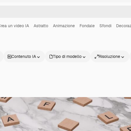
rea un video IA
Astratto
Animazione
Fondale
Sfondi
Decora
Contenuto IA
Tipo di modello
Risoluzione
Prodotti
Inizia