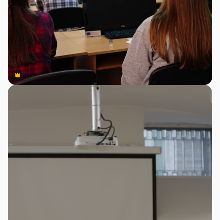
Premium
Premium