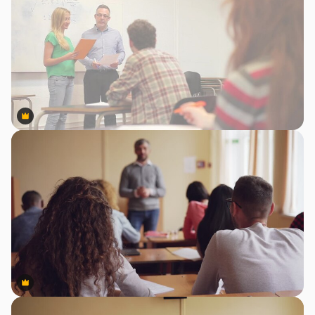
Premium
Premium
Premium
Premium