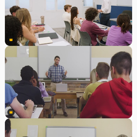
Premium
Premium
Premium
Premium