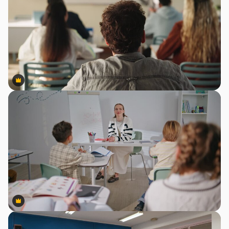
Premium
Premium
Premium
Premium