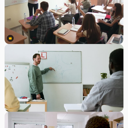
Premium
Premium