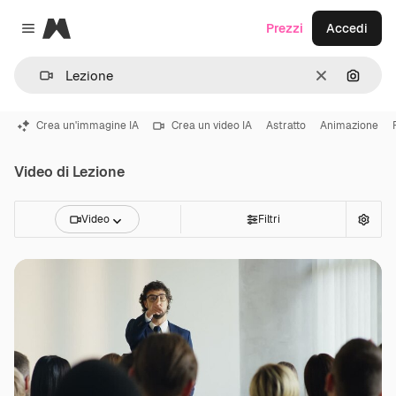
Magnific
Prezzi
Accedi
Close menu
Cancella
Cerca 
Crea un'immagine IA
Crea un video IA
Astratto
Animazione
Video di Lezione
Video
Filtri