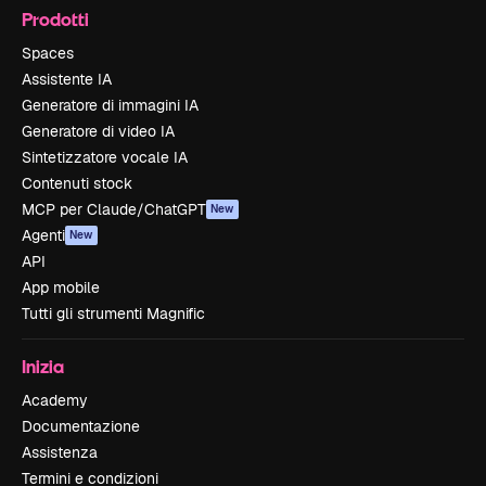
Prodotti
Spaces
Assistente IA
Generatore di immagini IA
Generatore di video IA
Sintetizzatore vocale IA
Contenuti stock
MCP per Claude/ChatGPT
New
Agenti
New
API
App mobile
Tutti gli strumenti Magnific
Inizia
Academy
Documentazione
Assistenza
Termini e condizioni