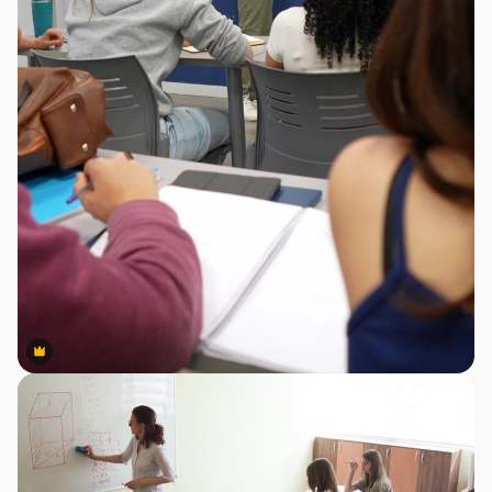
Premium
Premium