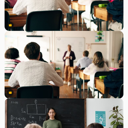
Premium
Premium
Premium
Premium