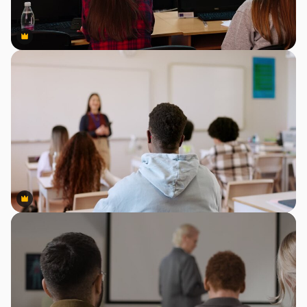
Premium
Premium
Premium
Premium