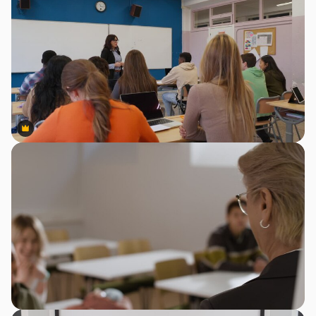
Premium
Premium