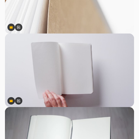
Premium
Premium
Generato dall'IA
Premium
Premium
Generato dall'IA