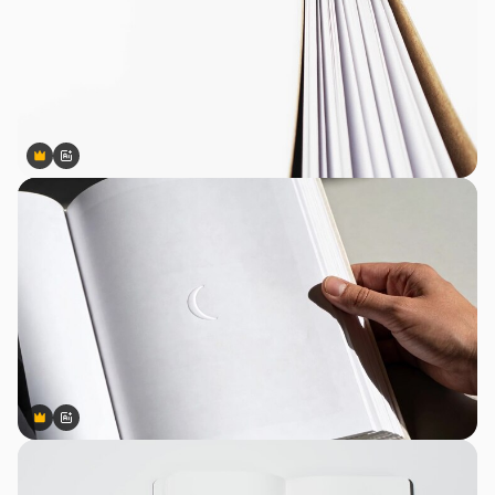
Premium
Premium
Generato dall'IA
Premium
Premium
Generato dall'IA