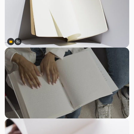
Premium
Premium
Generato dall'IA