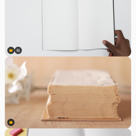
Premium
Premium
Generato dall'IA
Premium
Premium