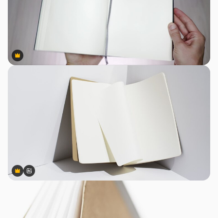
Premium
Premium
Premium
Premium
Generato dall'IA