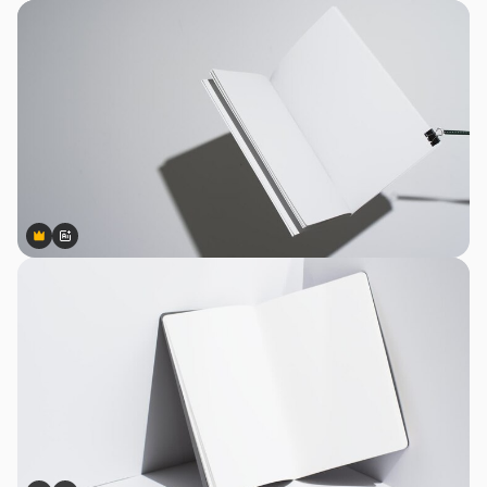
Premium
Premium
Generato dall'IA