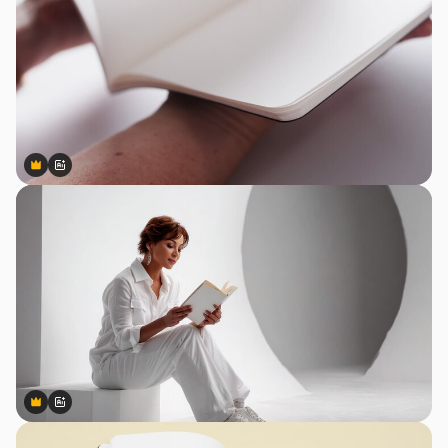
Premium
Premium
Generato dall'IA
Premium
Premium
Generato dall'IA