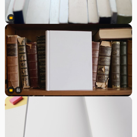
Premium
Premium
Premium
Premium
Generato dall'IA