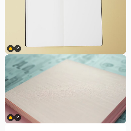
Premium
Premium
Generato dall'IA
Premium
Premium
Generato dall'IA