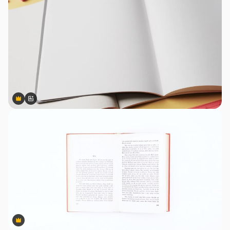
Premium
Premium
Generato dall'IA
Premium
Premium