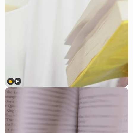
Premium
Premium
Generato dall'IA