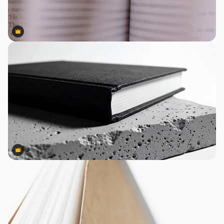
Premium
Premium
Premium
Premium