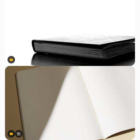
Premium
Premium
Premium
Premium
Generato dall'IA