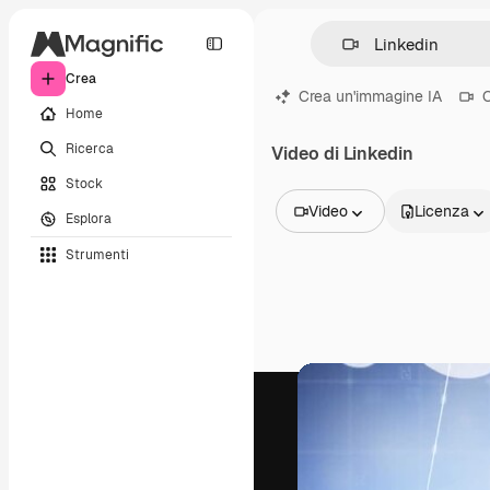
Crea
Crea un'immagine IA
C
Home
Ricerca
Video di Linkedin
Stock
Video
Licenza
Esplora
Tutte le immagini
Strumenti
Vettori
Illustrazioni
Foto
PSD
Modelli
Mockup
Video
Clip video
Motion graphic
Modelli di video
Icone
Modelli 3D
Font