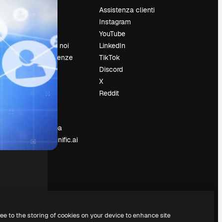
Prezzi
Assistenza clienti
Chi siamo
Instagram
Recensioni
YouTube
Lavora con noi
LinkedIn
Cerca tendenze
TikTok
Blog
Discord
Eventi
X
Slidesgo
Reddit
e
Vendi i tuoi
contenuti
Sala stampa
Cerchi magnific.ai
ree to the storing of cookies on your device to enhance site