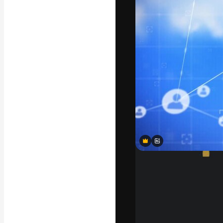
La piattaforma c
migliori lavori. 
creativi, impres
Italiano
Premium
Premium
Premium
Premium
Premium
Premium
Premium
Premium
Premium
Premium
Premium
Premium
Premium
Premium
Premium
Premium
Premium
Premium
Premium
Premium
Premium
Premium
Premium
Premium
Premium
Premium
Premium
Premium
Premium
Premium
Premium
Premium
Premium
Premium
Premium
Premium
Premium
Premium
Premium
Premium
Premium
Premium
Premium
Premium
Premium
Premium
Premium
Premium
Premium
Premium
Premium
Premium
Premium
Premium
Premium
Premium
Premium
Premium
Premium
Premium
Premium
Premium
Premium
Premium
Generato dall'IA
Generato dall'IA
Generato dall'IA
Generato dall'IA
Generato dall'IA
Generato dall'IA
Generato dall'IA
Generato dall'IA
Generato dall'IA
Generato dall'IA
Generato dall'IA
Generato dall'IA
Generato dall'IA
Generato dall'IA
Generato dall'IA
Copyright © 2010