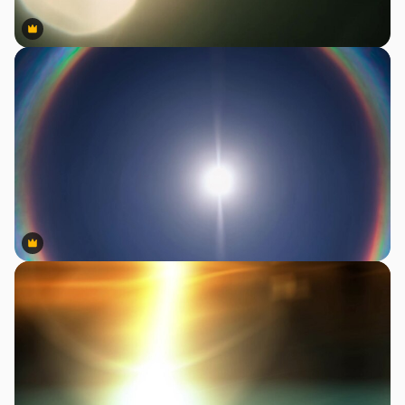
Premium
Premium
Premium
Premium