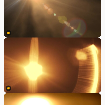
Premium
Premium
Premium
Premium