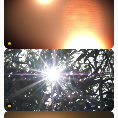
Premium
Premium
Premium
Premium