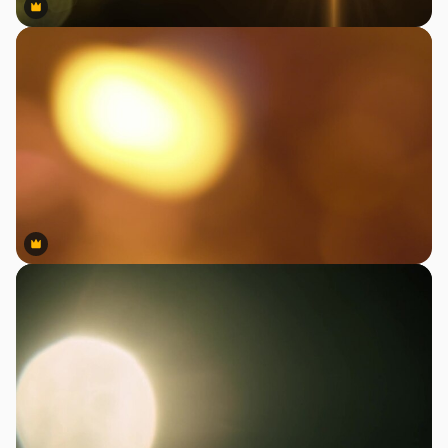
Premium
Premium
Premium
Premium