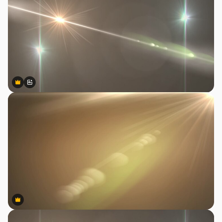
Premium
Premium
Generato dall'IA
Premium
Premium