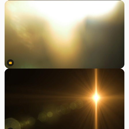
Premium
Premium