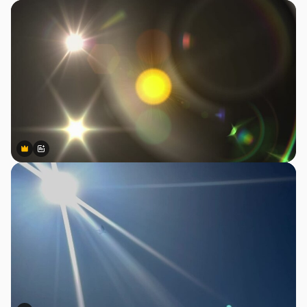
Premium
Premium
Generato dall'IA