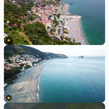
Premium
Premium
Premium
Premium