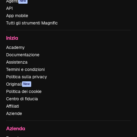
Agenti
New
API
App mobile
Tutti gli strumenti Magnific
Inizia
Academy
Documentazione
Assistenza
Termini e condizioni
Politica sulla privacy
Originali
New
Politica dei cookie
Centro di fiducia
Affiliati
Aziende
Azienda