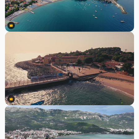
Premium
Premium
Premium
Premium