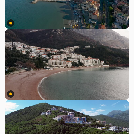
Premium
Premium
Premium
Premium