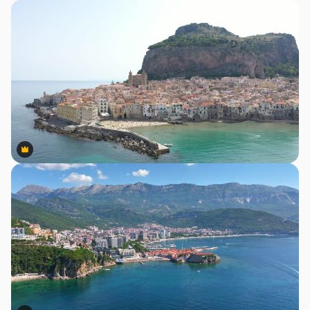
Premium
Premium