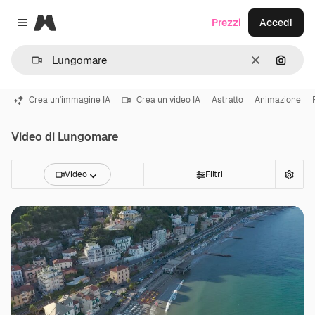
Magnific
Prezzi
Accedi
Close menu
Cancella
Cerca 
Crea un'immagine IA
Crea un video IA
Astratto
Animazione
Video di Lungomare
Video
Filtri