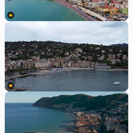
Premium
Premium
Premium
Premium