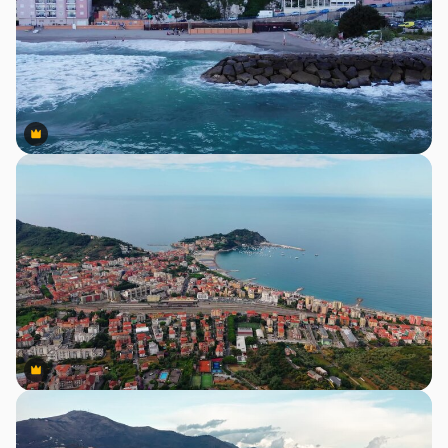
Premium
Premium
Premium
Premium