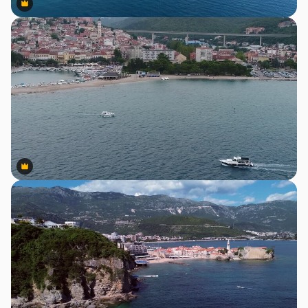
Premium
Premium
Premium
Premium