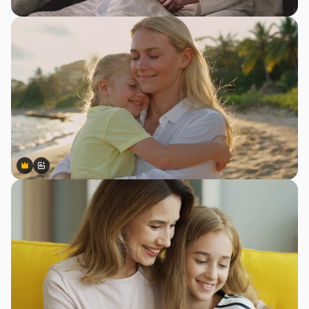
Premium
Premium
Generato dall'IA