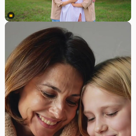
Premium
Premium