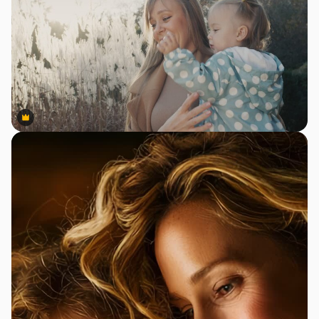
Premium
Premium