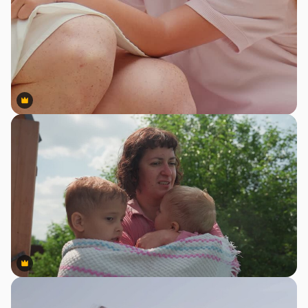
Premium
Premium
Premium
Premium