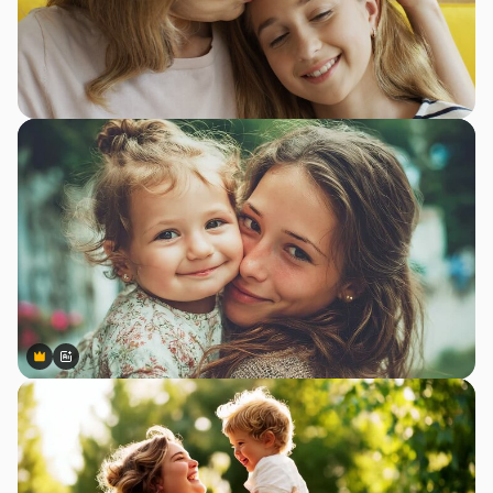
Premium
Premium
Generato dall'IA