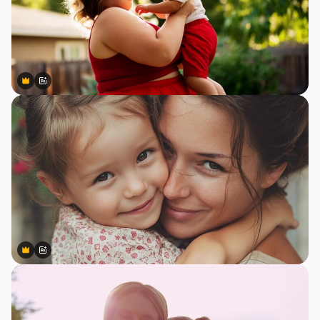
Premium
Premium
Generato dall'IA
Premium
Premium
Generato dall'IA