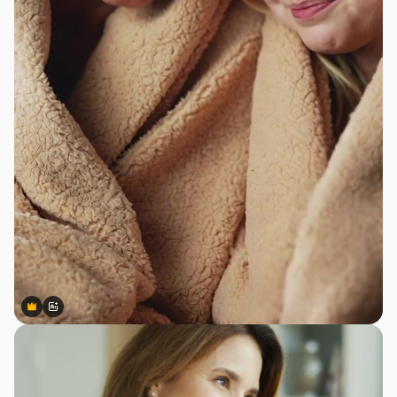
Premium
Premium
Generato dall'IA