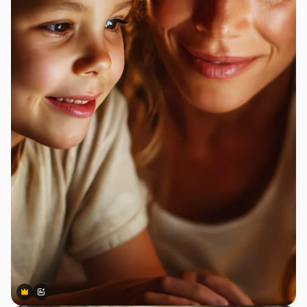
Premium
Premium
Generato dall'IA