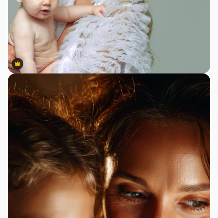
Premium
Premium