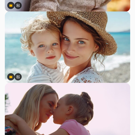
Premium
Premium
Generato dall'IA
Premium
Premium
Generato dall'IA