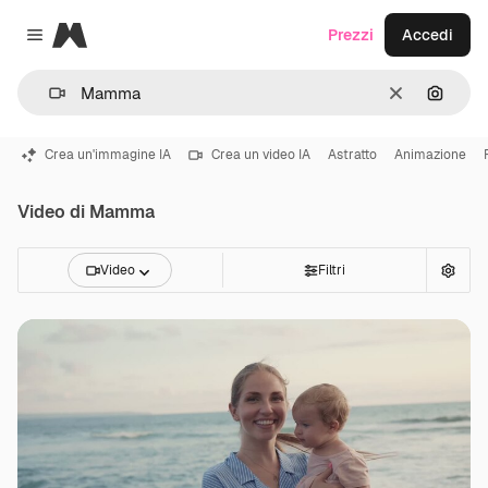
Magnific
Prezzi
Accedi
Close menu
Cancella
Cerca 
Crea un'immagine IA
Crea un video IA
Astratto
Animazione
Video di Mamma
Video
Filtri