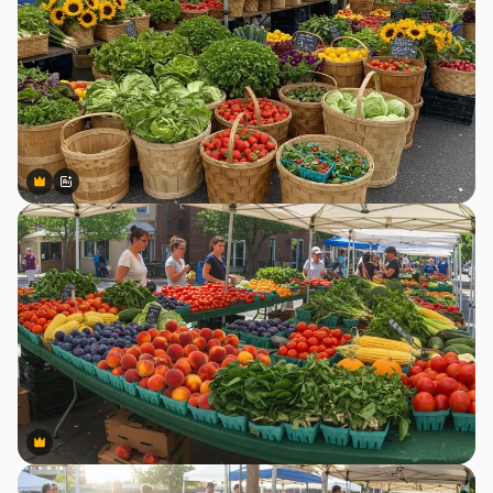
Premium
Premium
Generato dall'IA
Premium
Premium