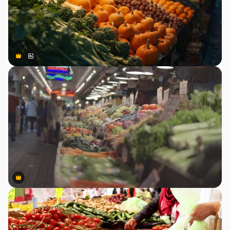
Premium
Premium
Generato dall'IA
Premium
Premium