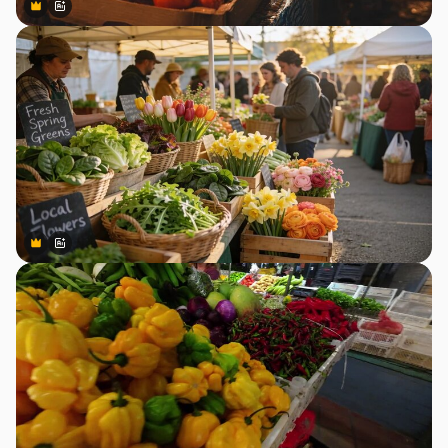
Premium
Premium
Generato dall'IA
Premium
Premium
Generato dall'IA