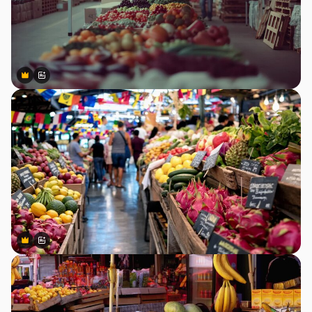
Premium
Premium
Generato dall'IA
Premium
Premium
Generato dall'IA