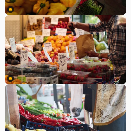
Premium
Premium
Premium
Premium