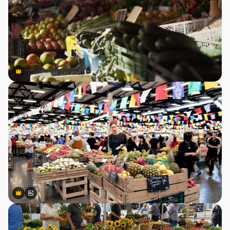
Premium
Premium
Premium
Premium
Generato dall'IA