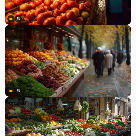
Premium
Premium
Generato dall'IA
Premium
Premium
Generato dall'IA