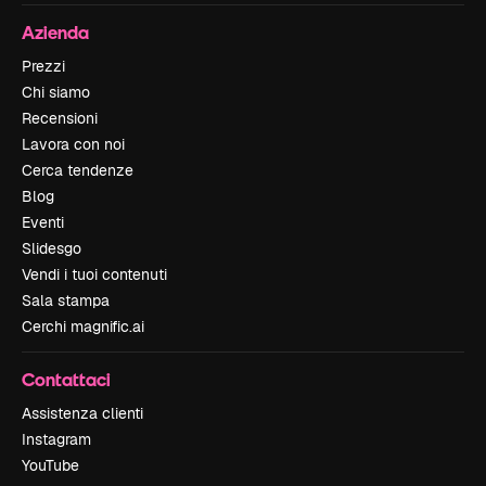
Azienda
Prezzi
Chi siamo
Recensioni
Lavora con noi
Cerca tendenze
Blog
Eventi
Slidesgo
Vendi i tuoi contenuti
Sala stampa
Cerchi magnific.ai
Contattaci
Assistenza clienti
Instagram
YouTube