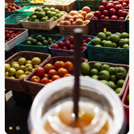
Premium
Premium
Generato dall'IA