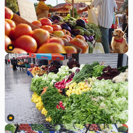
Premium
Premium
Premium
Premium