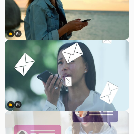
Premium
Premium
Generato dall'IA
Premium
Premium
Generato dall'IA