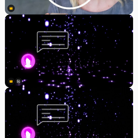
Premium
Premium
Premium
Premium
Generato dall'IA