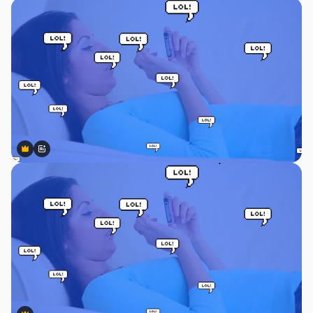
Premium
Premium
Generato dall'IA