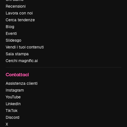
Recensioni
Lavora con noi
Cerca tendenze
Blog
Eventi
Slidesgo
Vendi i tuoi contenuti
Sala stampa
Cerchi magnific.ai
Contattaci
Assistenza clienti
Instagram
YouTube
LinkedIn
TikTok
Discord
X