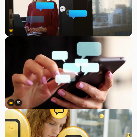
Premium
Premium
Premium
Premium
Generato dall'IA