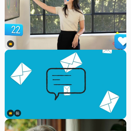
Premium
Premium
Premium
Premium
Generato dall'IA