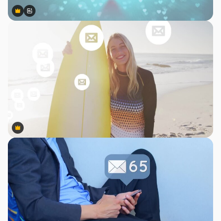
Premium
Premium
Generato dall'IA
Premium
Premium