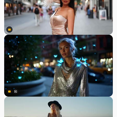
Premium
Premium
Premium
Premium
Generato dall'IA