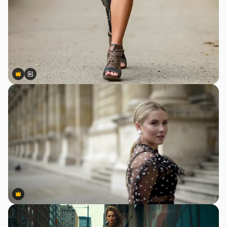
Premium
Premium
Generato dall'IA
Premium
Premium