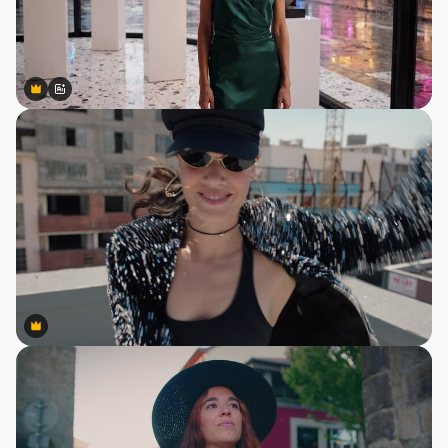
Premium
Premium
Generato dall'IA
Premium
Premium