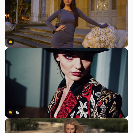
Premium
Premium
Premium
Premium
Generato dall'IA