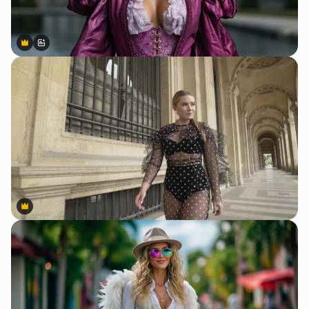
Premium
Premium
Generato dall'IA
Premium
Premium