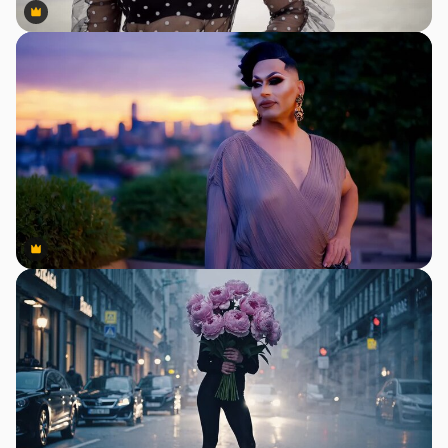
Premium
Premium
Premium
Premium