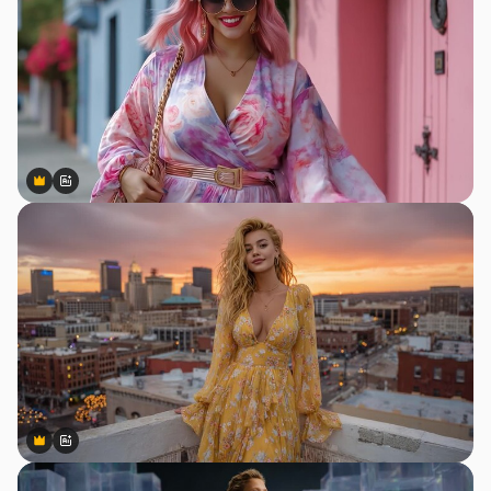
Premium
Premium
Generato dall'IA
Premium
Premium
Generato dall'IA