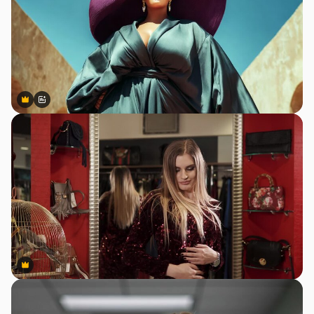
Premium
Premium
Generato dall'IA
Premium
Premium