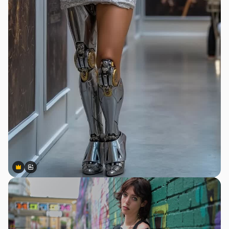
Premium
Premium
Generato dall'IA