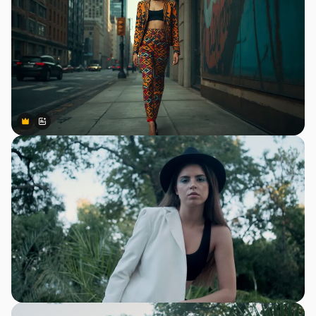
Premium
Premium
Generato dall'IA