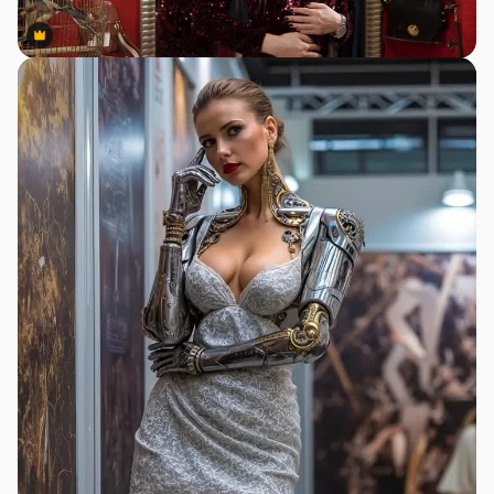
Premium
Premium