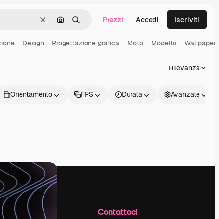
Prezzi
Accedi
Iscriviti
Cancella
Cerca per immagine
Ricerca
zione
Design
Progettazione grafica
Moto
Modello
Wallpaper
Rilevanza
Orientamento
FPS
Durata
Avanzate
Azienda
Contattaci