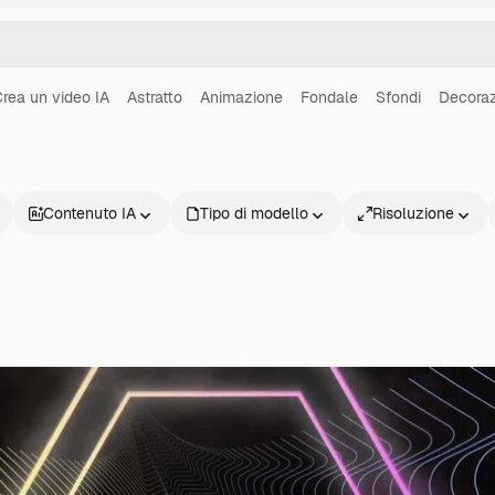
rea un video IA
Astratto
Animazione
Fondale
Sfondi
Decora
Contenuto IA
Tipo di modello
Risoluzione
Prodotti
Inizia