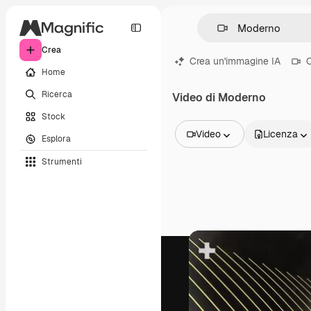
Crea
Crea un'immagine IA
C
Home
Ricerca
Video di Moderno
Stock
Video
Licenza
Esplora
Tutte le immagini
Strumenti
Vettori
Illustrazioni
Foto
PSD
Modelli
Mockup
Video
Clip video
Motion graphic
Modelli di video
Icone
Modelli 3D
Font