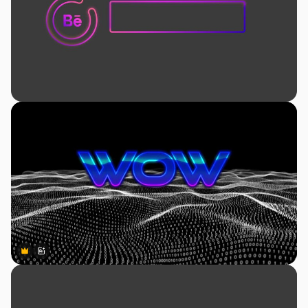
Premium
Premium
Generato dall'IA