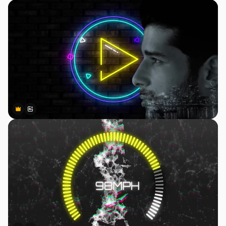
Premium
Premium
Generato dall'IA