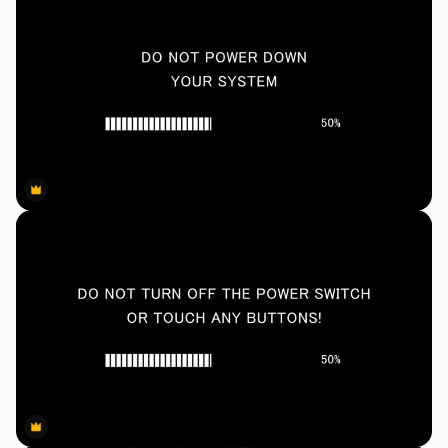
Premium
Premium
Premium
Premium