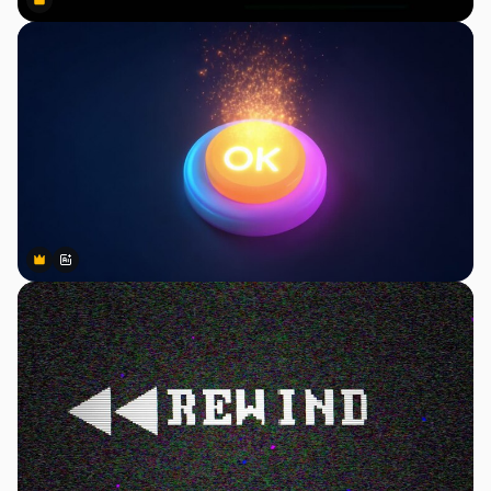
Premium
Premium
Premium
Premium
Generato dall'IA