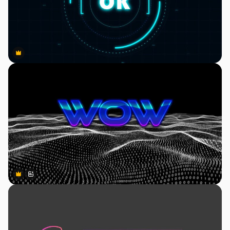
Premium
Premium
Premium
Premium
Generato dall'IA