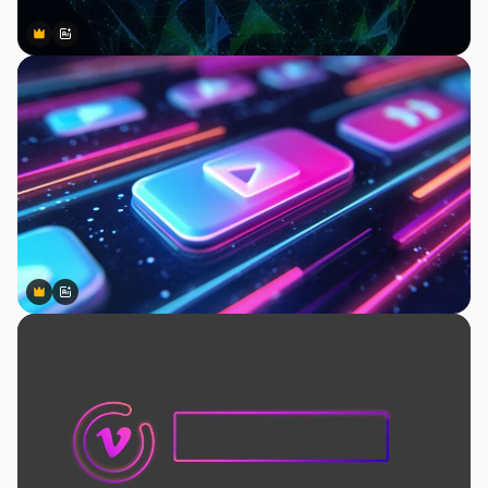
Premium
Premium
Generato dall'IA
Premium
Premium
Generato dall'IA