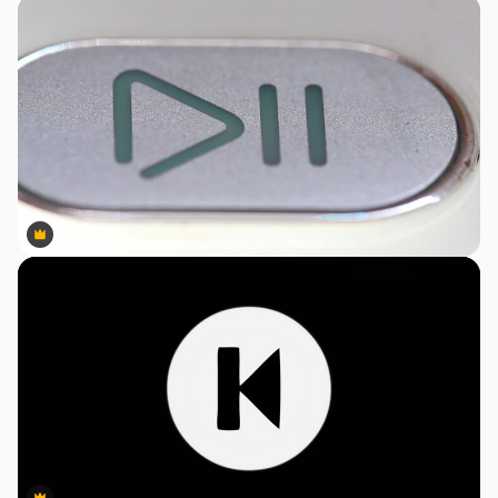
Premium
Premium