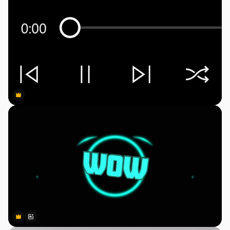
Premium
Premium
Premium
Premium
Generato dall'IA