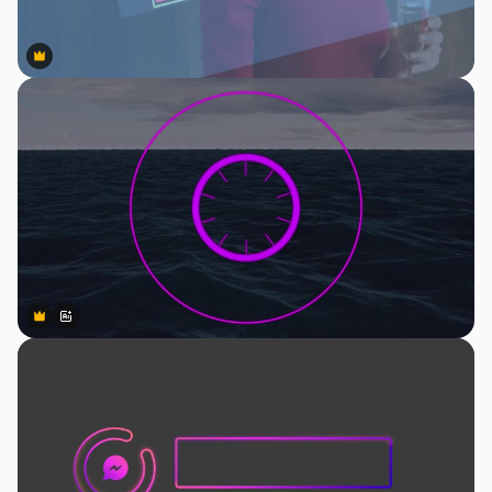
Premium
Premium
Premium
Premium
Generato dall'IA