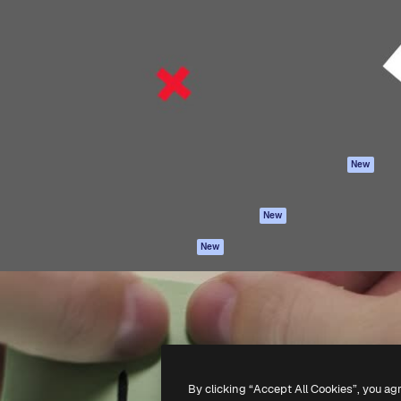
reativa per realizzare i tuoi
Spaces
Academy
Oltre 1 milione di abbonati tra
Assistente IA
Documentazione
e, agenzie e studi.
Generatore di
Assistenza
immagini IA
Termini e
Generatore di video
condizioni
IA
Politica sulla
Sintetizzatore
privacy
vocale IA
Originali
New
Contenuti stock
Politica dei cooki
MCP per
Centro di fiducia
New
Claude/ChatGPT
Affiliati
Agenti
New
Aziende
API
App mobile
Tutti gli strumenti
Magnific
-
2026
Freepik Company S.L.U.
Tutti i diritti riservati
.
By clicking “Accept All Cookies”, you ag