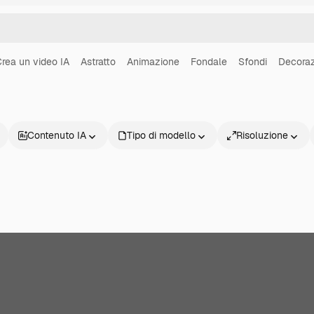
rea un video IA
Astratto
Animazione
Fondale
Sfondi
Decora
Contenuto IA
Tipo di modello
Risoluzione
Prodotti
Inizia