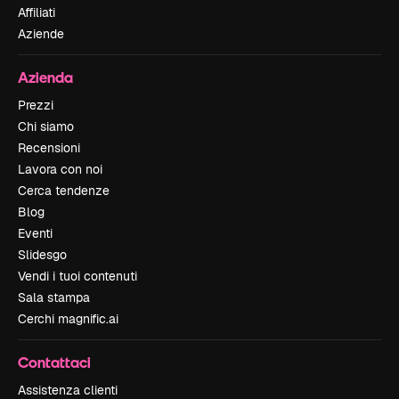
Affiliati
Aziende
Azienda
Prezzi
Chi siamo
Recensioni
Lavora con noi
Cerca tendenze
Blog
Eventi
Slidesgo
Vendi i tuoi contenuti
Sala stampa
Cerchi magnific.ai
Contattaci
Assistenza clienti