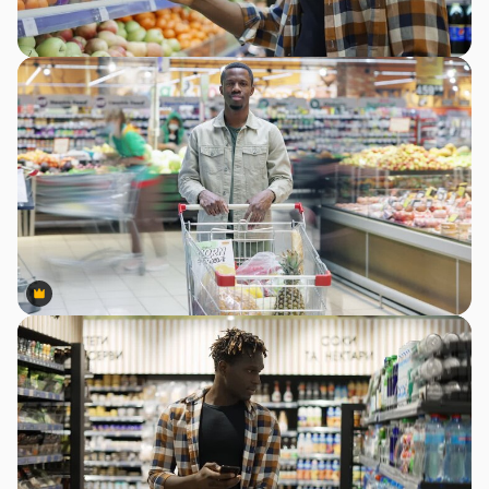
Premium
Premium