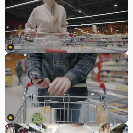
Premium
Premium
Premium
Premium