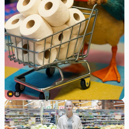
Premium
Premium
Generato dall'IA