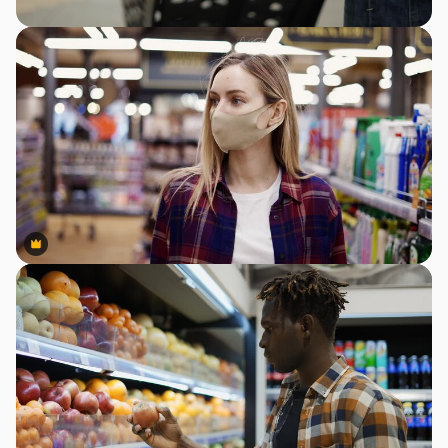
Premium
Premium