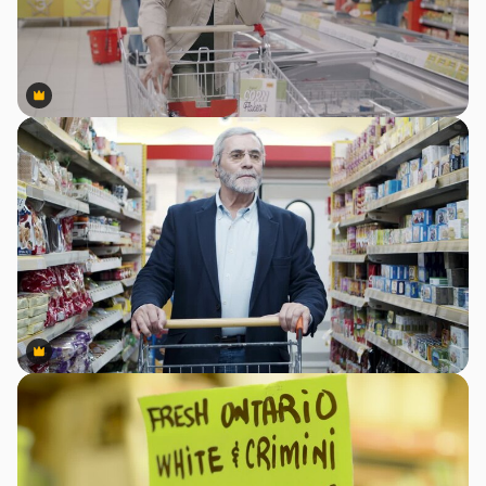
Premium
Premium
Premium
Premium