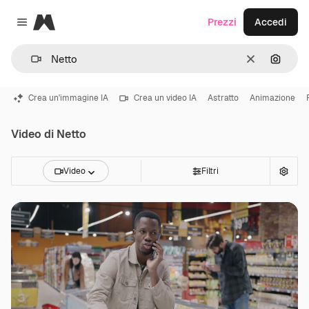
Magnific
Prezzi
Accedi
Close menu
Cancella
Cerca 
Crea un'immagine IA
Crea un video IA
Astratto
Animazione
Video di Netto
Video
Filtri