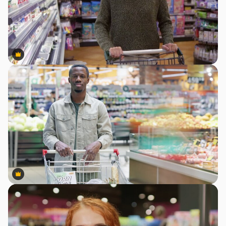
Premium
Premium
Premium
Premium