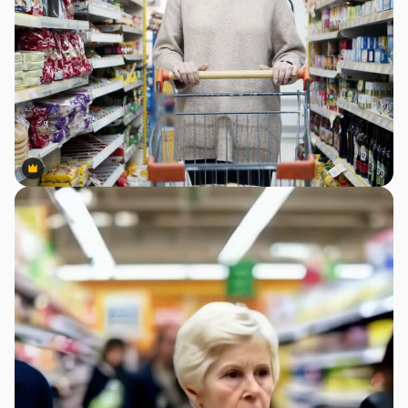
Premium
Premium