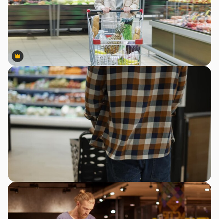
Premium
Premium