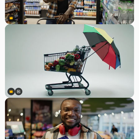
Premium
Premium
Premium
Premium
Generato dall'IA