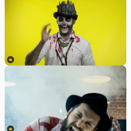
Premium
Premium