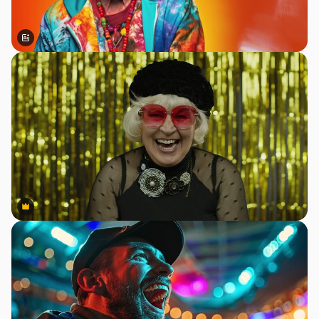
Generato dall'IA
Premium
Premium