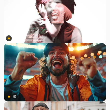
Premium
Premium
Premium
Premium
Generato dall'IA