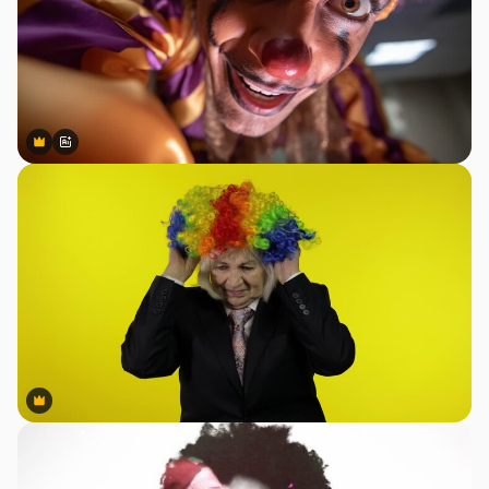
Premium
Premium
Generato dall'IA
Premium
Premium