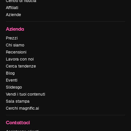
Centro di fiducia
Affiliati
Aziende
Azienda
Prezzi
Chi siamo
Recensioni
Lavora con noi
Cerca tendenze
Blog
Eventi
Slidesgo
Vendi i tuoi contenuti
Sala stampa
Cerchi magnific.ai
Contattaci