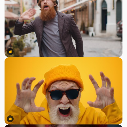
Premium
Premium
Premium
Premium