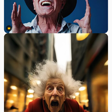
Premium
Premium