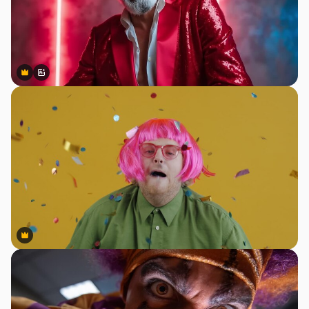
Premium
Premium
Generato dall'IA
Premium
Premium