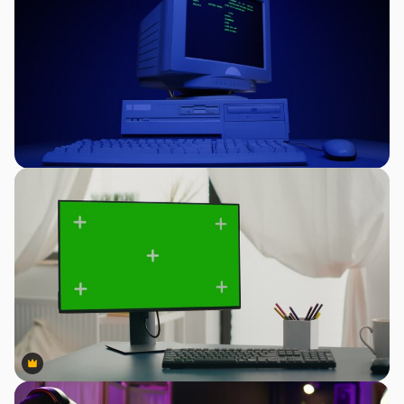
Premium
Premium