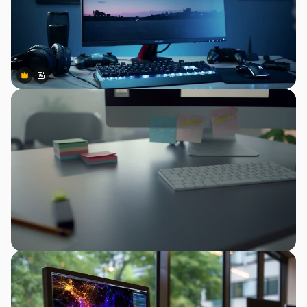
Premium
Premium
Generato dall'IA