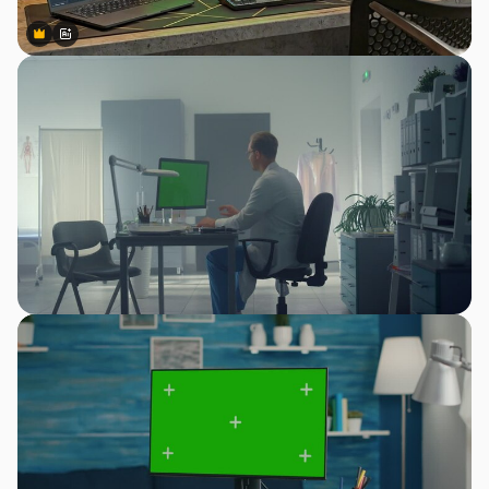
Premium
Premium
Generato dall'IA