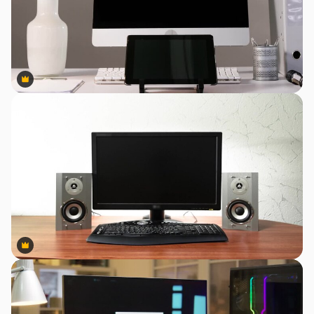
Premium
Premium
Premium
Premium