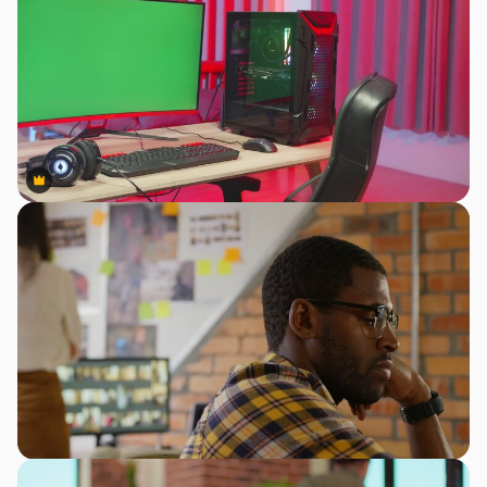
Premium
Premium