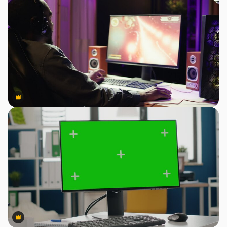
Premium
Premium
Premium
Premium