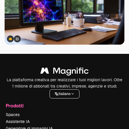
Premium
Premium
Generato dall'IA
La piattaforma creativa per realizzare i tuoi migliori lavori. Oltre
1 milione di abbonati tra creativi, imprese, agenzie e studi.
Italiano
Prodotti
Spaces
Assistente IA
Generatore di immagini IA