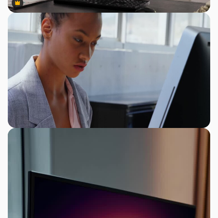
Premium
Premium