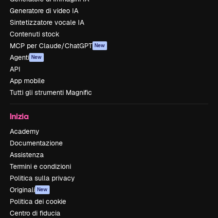
Generatore di video IA
Sintetizzatore vocale IA
Contenuti stock
MCP per Claude/ChatGPT
New
Agenti
New
API
App mobile
Tutti gli strumenti Magnific
Inizia
Academy
Documentazione
Assistenza
Termini e condizioni
Politica sulla privacy
Originali
New
Politica dei cookie
Centro di fiducia