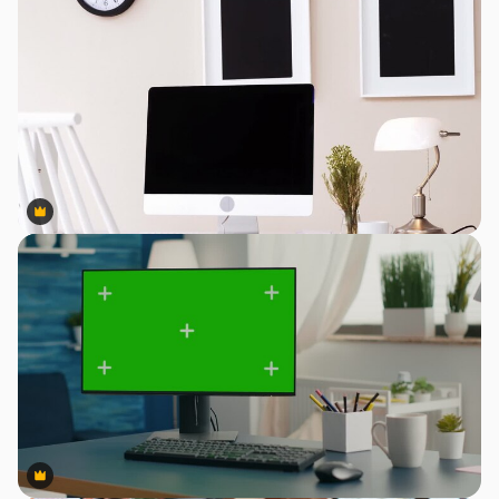
Premium
Premium
Premium
Premium