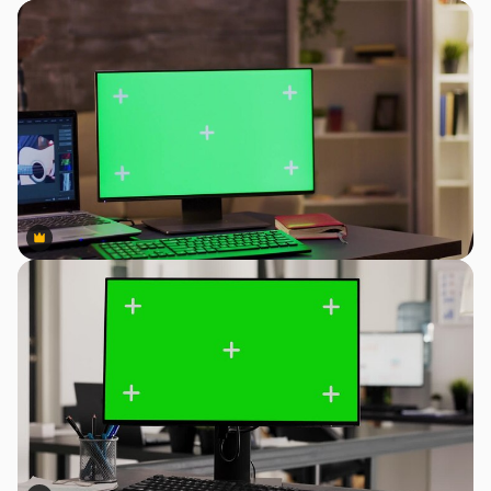
Premium
Premium