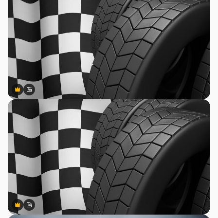
Premium
Premium
Generato dall'IA
Premium
Premium
Generato dall'IA