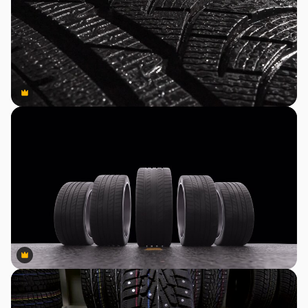
Premium
Premium
Premium
Premium