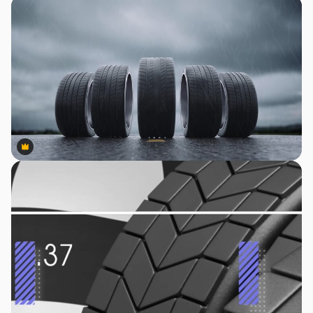
Premium
Premium