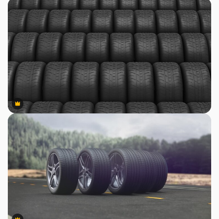
Premium
Premium