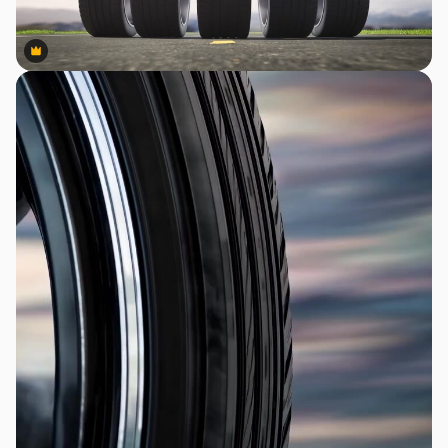
Premium
Premium