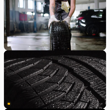
Premium
Premium