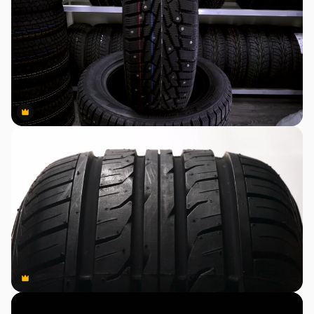
Premium
Premium
Premium
Premium