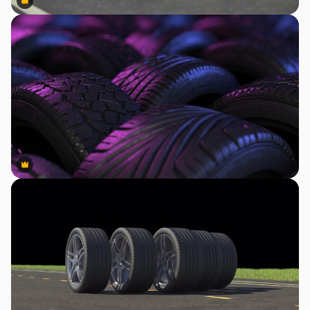
Premium
Premium
Premium
Premium