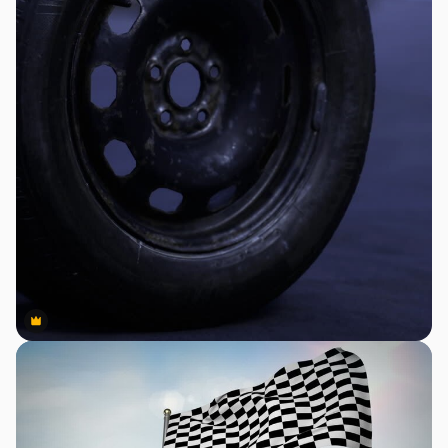
Premium
Premium