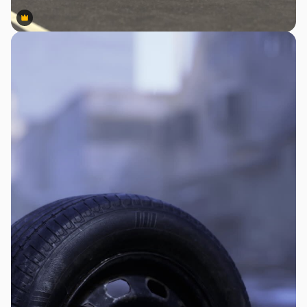
Premium
Premium