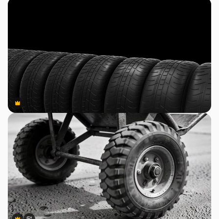
Premium
Premium