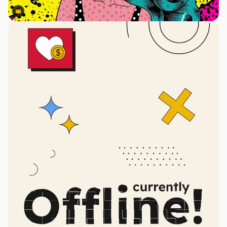
Premium
Premium