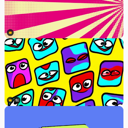
Premium
Premium
Premium
Premium
Generato dall'IA