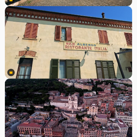
Premium
Premium
Premium
Premium