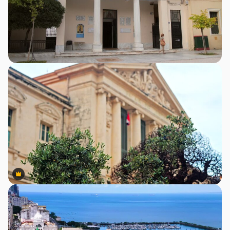
Premium
Premium