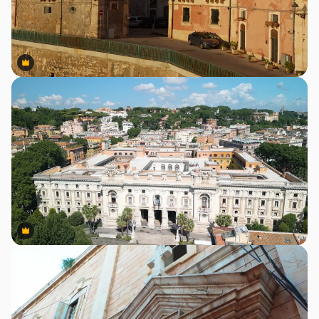
Premium
Premium
Premium
Premium