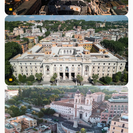
Premium
Premium
Premium
Premium