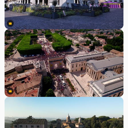
Premium
Premium
Premium
Premium