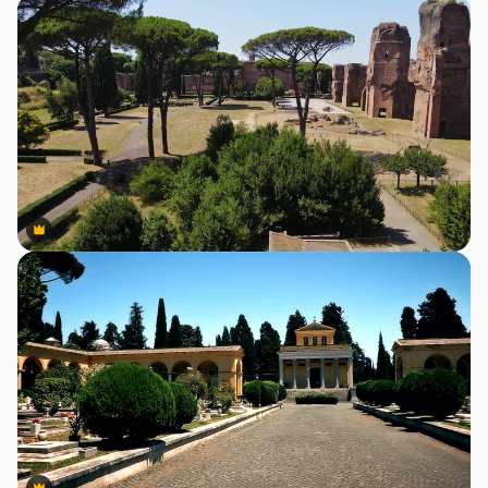
Premium
Premium