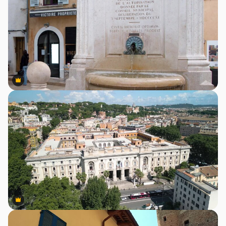
Premium
Premium
Premium
Premium