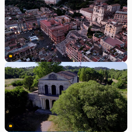
Premium
Premium
Premium
Premium