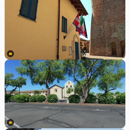
Premium
Premium
Premium
Premium