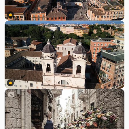
Premium
Premium
Premium
Premium