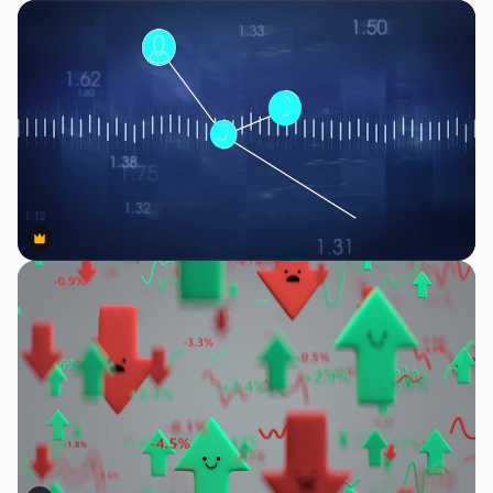
Premium
Premium