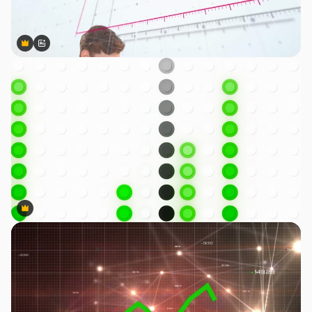
Premium
Premium
Generato dall'IA
Premium
Premium