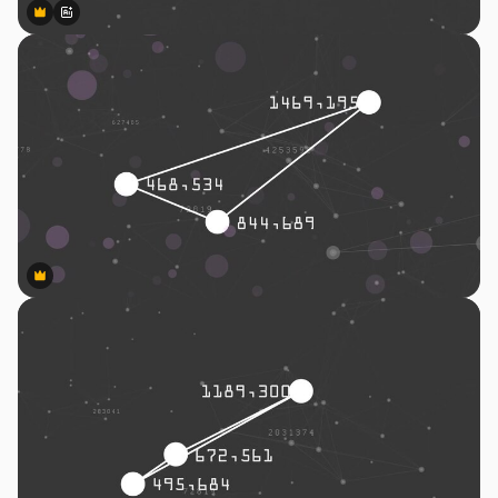
Premium
Premium
Generato dall'IA
Premium
Premium