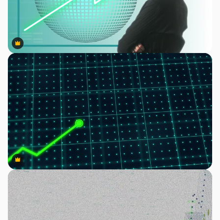
Premium
Premium
Premium
Premium