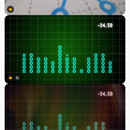
Premium
Premium
Premium
Premium
Generato dall'IA