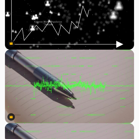
Premium
Premium
Premium
Premium