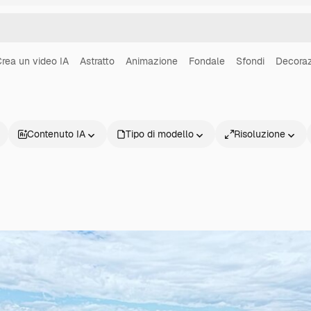
rea un video IA
Astratto
Animazione
Fondale
Sfondi
Decora
Contenuto IA
Tipo di modello
Risoluzione
Prodotti
Inizia