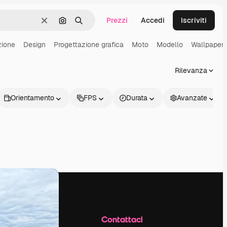
Prezzi
Accedi
Iscriviti
Cancella
Cerca per immagine
Ricerca
zione
Design
Progettazione grafica
Moto
Modello
Wallpaper
Rilevanza
Orientamento
FPS
Durata
Avanzate
Azienda
Contattaci