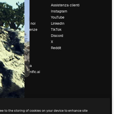
Prezzi
Assistenza clienti
Chi siamo
Instagram
Recensioni
YouTube
Lavora con noi
LinkedIn
Cerca tendenze
TikTok
Blog
Discord
Eventi
X
Slidesgo
Reddit
e
Vendi i tuoi
contenuti
Sala stampa
Cerchi magnific.ai
ree to the storing of cookies on your device to enhance site