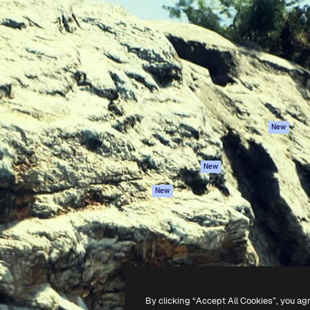
reativa per realizzare i tuoi
Spaces
Academy
Oltre 1 milione di abbonati tra
Assistente IA
Documentazione
e, agenzie e studi.
Generatore di
Assistenza
immagini IA
Termini e
Generatore di video
condizioni
IA
Politica sulla
Sintetizzatore
privacy
vocale IA
Originali
New
Contenuti stock
Politica dei cooki
MCP per
Centro di fiducia
New
Claude/ChatGPT
Affiliati
Agenti
New
Aziende
API
App mobile
Tutti gli strumenti
Magnific
-
2026
Freepik Company S.L.U.
Tutti i diritti riservati
.
By clicking “Accept All Cookies”, you ag