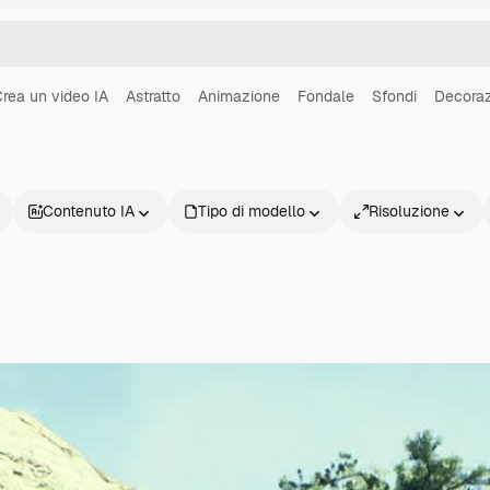
rea un video IA
Astratto
Animazione
Fondale
Sfondi
Decora
Contenuto IA
Tipo di modello
Risoluzione
Prodotti
Inizia