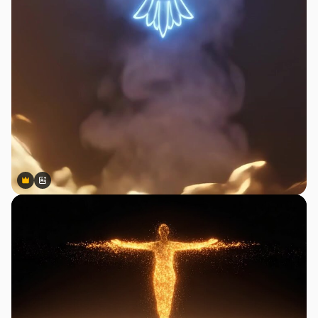
Premium
Premium
Generato dall'IA