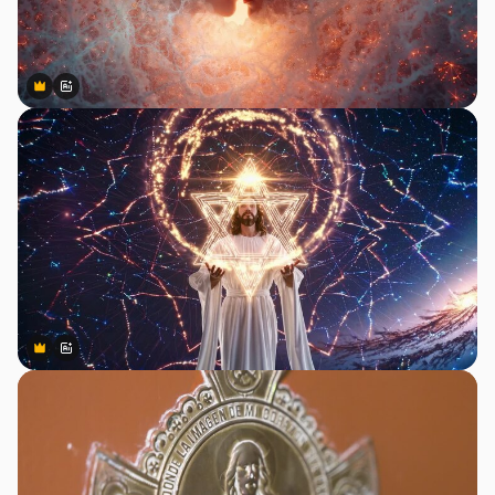
Premium
Premium
Generato dall'IA
Premium
Premium
Generato dall'IA