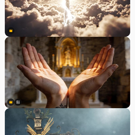
Premium
Premium
Premium
Premium
Generato dall'IA