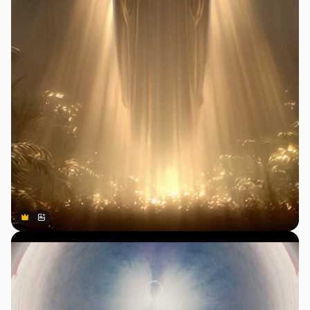
Premium
Premium
Generato dall'IA