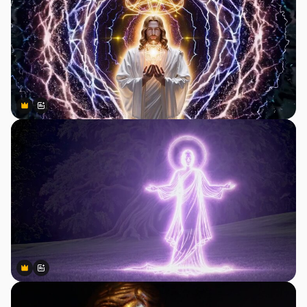
Premium
Premium
Generato dall'IA
Premium
Premium
Generato dall'IA