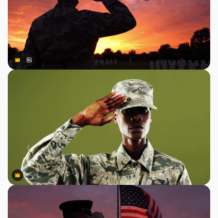
Premium
Premium
Generato dall'IA
Premium
Premium