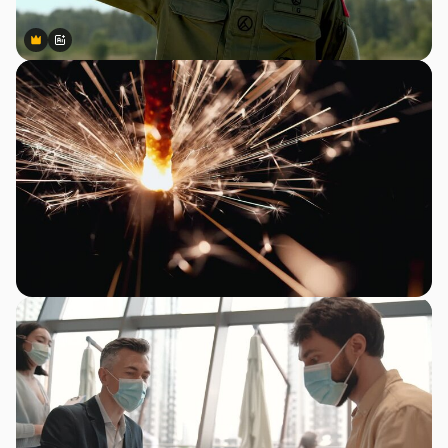
Premium
Premium
Generato dall'IA