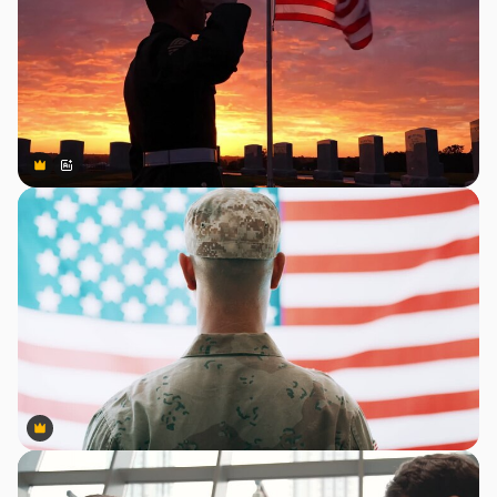
Premium
Premium
Generato dall'IA
Premium
Premium