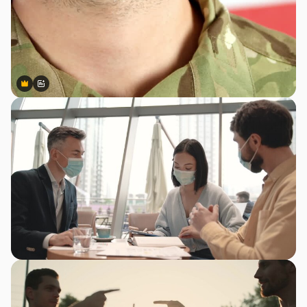
Premium
Premium
Generato dall'IA