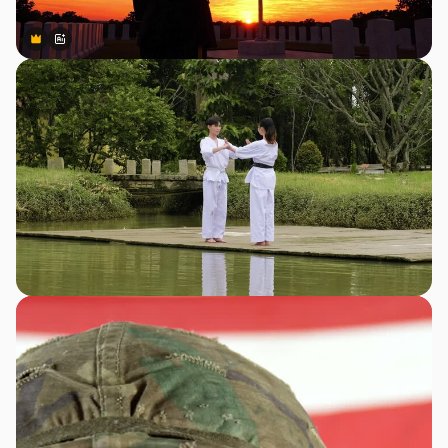
Premium
Premium
Generato dall'IA