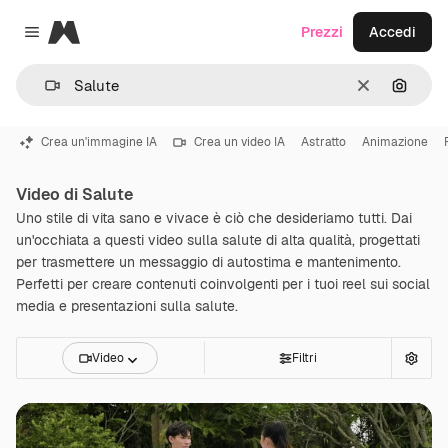
Magnific
Prezzi
Accedi
Close menu
Cancella
Cerca 
Crea un'immagine IA
Crea un video IA
Astratto
Animazione
Video di Salute
Uno stile di vita sano e vivace è ciò che desideriamo tutti. Dai
un'occhiata a questi video sulla salute di alta qualità, progettati
per trasmettere un messaggio di autostima e mantenimento.
Perfetti per creare contenuti coinvolgenti per i tuoi reel sui social
media e presentazioni sulla salute.
Video
Filtri