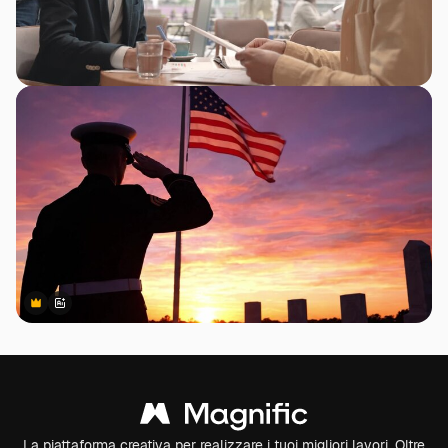
Premium
Premium
Generato dall'IA
La piattaforma creativa per realizzare i tuoi migliori lavori. Oltre