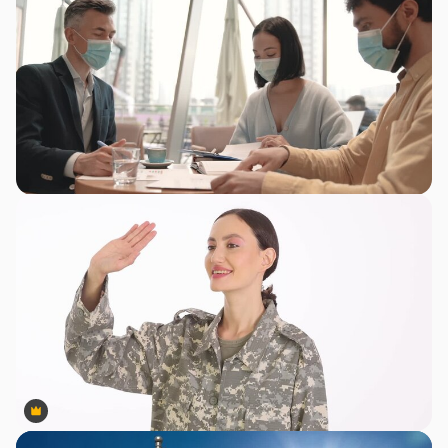
Premium
Premium