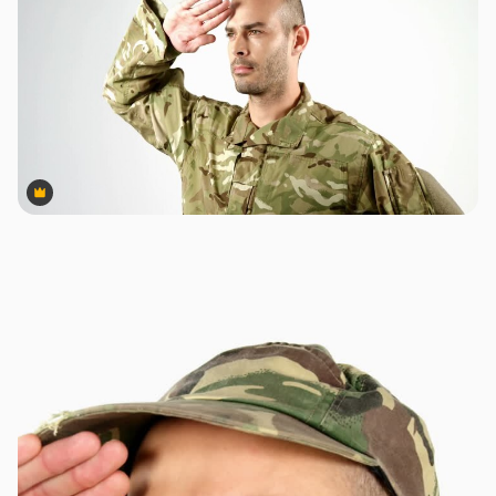
Premium
Premium