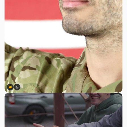
Premium
Premium
Generato dall'IA