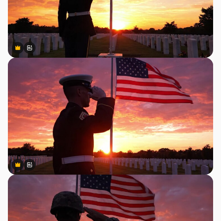
Premium
Premium
Generato dall'IA
Premium
Premium
Generato dall'IA