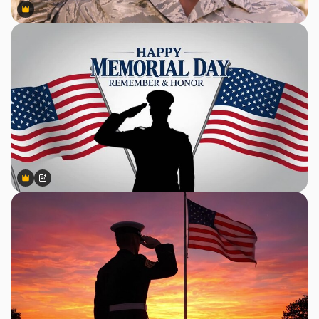
Premium
Premium
Premium
Premium
Generato dall'IA