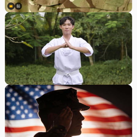
Premium
Premium
Generato dall'IA