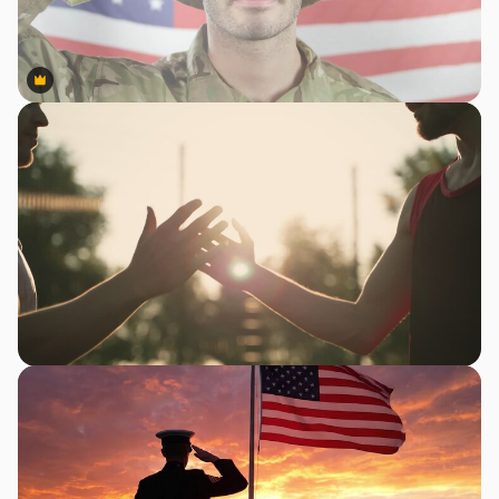
Premium
Premium