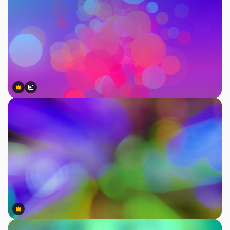
Premium
Premium
Generato dall'IA
Premium
Premium