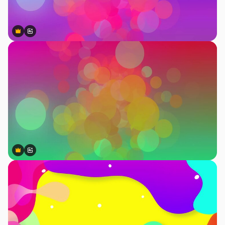
Premium
Premium
Generato dall'IA
Premium
Premium
Generato dall'IA