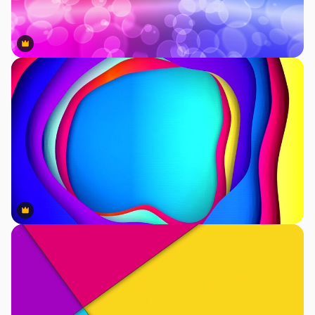
Premium
Premium
Premium
Premium