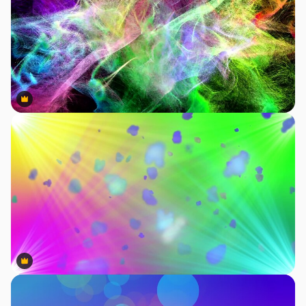
Premium
Premium
Premium
Premium