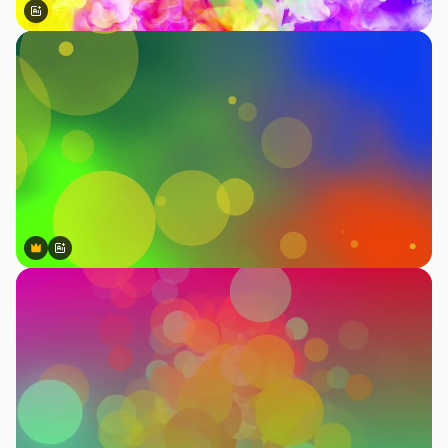
Generato dall'IA
Premium
Premium
Generato dall'IA