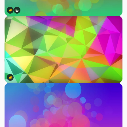
Premium
Premium
Generato dall'IA
Premium
Premium