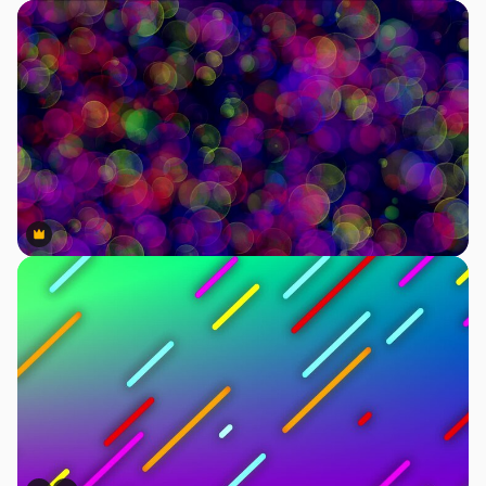
Premium
Premium