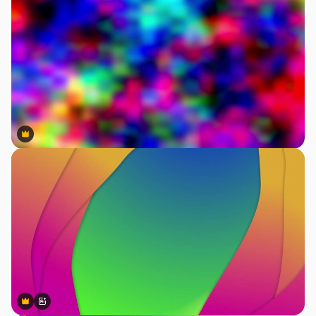
Premium
Premium
Premium
Premium
Generato dall'IA