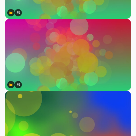
Premium
Premium
Generato dall'IA
Premium
Premium
Generato dall'IA