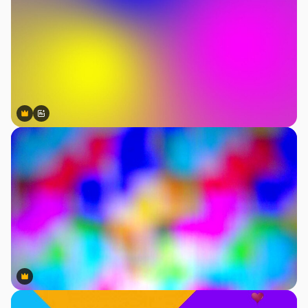
Premium
Premium
Generato dall'IA
Premium
Premium