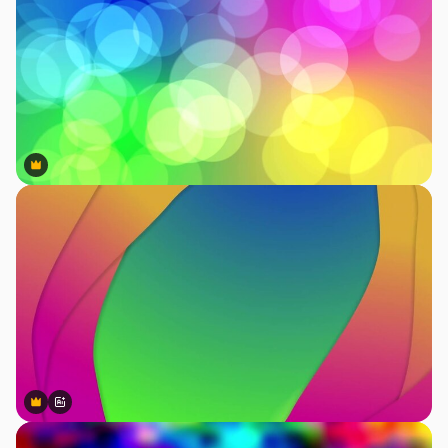
Premium
Premium
Premium
Premium
Generato dall'IA