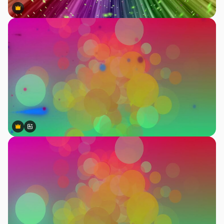
Premium
Premium
Premium
Premium
Generato dall'IA