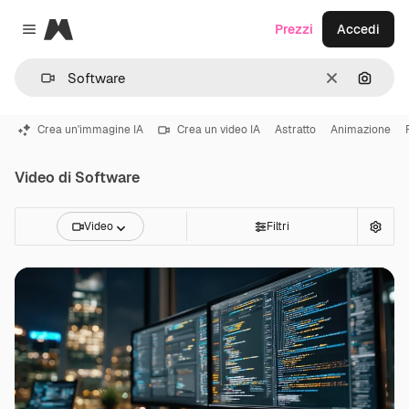
Magnific
Prezzi
Accedi
Close menu
Cancella
Cerca 
Crea un'immagine IA
Crea un video IA
Astratto
Animazione
Video di Software
Video
Filtri