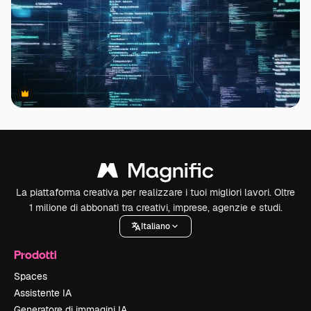
Premium
Premium
La piattaforma creativa per realizzare i tuoi migliori lavori. Oltre
1 milione di abbonati tra creativi, imprese, agenzie e studi.
Italiano
Prodotti
Spaces
Assistente IA
Generatore di immagini IA