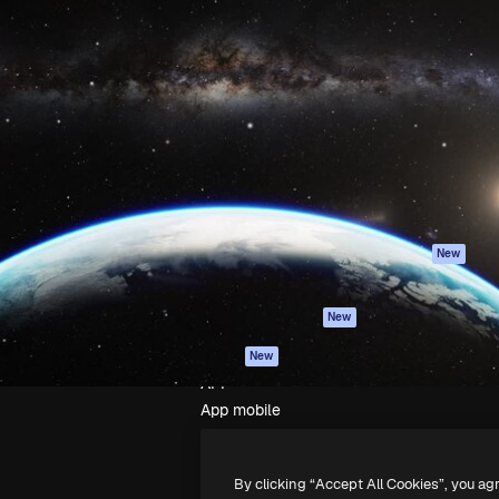
Prodotti
Inizia
reativa per realizzare i tuoi
Spaces
Academy
Oltre 1 milione di abbonati tra
Assistente IA
Documentazione
e, agenzie e studi.
Generatore di
Assistenza
immagini IA
Termini e
Generatore di video
condizioni
IA
Politica sulla
Sintetizzatore
privacy
vocale IA
Originali
New
Contenuti stock
Politica dei cooki
MCP per
Centro di fiducia
New
Claude/ChatGPT
Affiliati
Agenti
New
Aziende
API
App mobile
Tutti gli strumenti
Magnific
By clicking “Accept All Cookies”, you ag