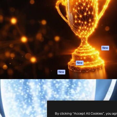
reativa per realizzare i tuoi
Spaces
Academy
Oltre 1 milione di abbonati tra
Assistente IA
Documentazione
e, agenzie e studi.
Generatore di
Assistenza
immagini IA
Termini e
Generatore di video
condizioni
IA
Politica sulla
Sintetizzatore
privacy
vocale IA
Originali
New
Contenuti stock
Politica dei cooki
MCP per
Centro di fiducia
New
Claude/ChatGPT
Affiliati
Agenti
New
Aziende
API
App mobile
Tutti gli strumenti
Magnific
-
2026
Freepik Company S.L.U.
Tutti i diritti riservati
.
By clicking “Accept All Cookies”, you ag