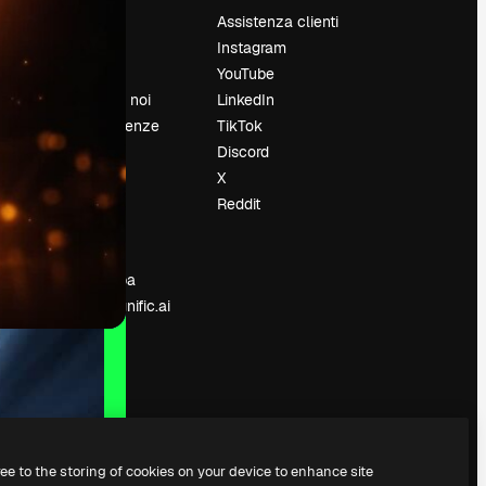
Prezzi
Assistenza clienti
Chi siamo
Instagram
Recensioni
YouTube
Lavora con noi
LinkedIn
Cerca tendenze
TikTok
Blog
Discord
Eventi
X
Slidesgo
Reddit
e
Vendi i tuoi
contenuti
Sala stampa
Cerchi magnific.ai
ree to the storing of cookies on your device to enhance site