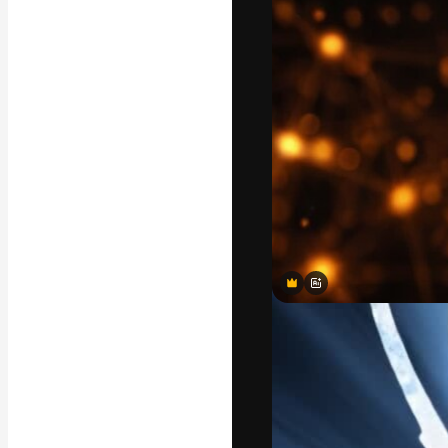
La piattaforma c
migliori lavori. 
creativi, impres
Italiano
Premium
Premium
Premium
Premium
Premium
Premium
Premium
Premium
Premium
Premium
Premium
Premium
Premium
Premium
Premium
Premium
Premium
Premium
Premium
Premium
Premium
Premium
Premium
Premium
Premium
Premium
Premium
Premium
Premium
Premium
Premium
Premium
Premium
Premium
Premium
Premium
Premium
Premium
Premium
Premium
Premium
Premium
Premium
Premium
Premium
Premium
Premium
Premium
Premium
Premium
Premium
Premium
Premium
Premium
Premium
Premium
Premium
Premium
Premium
Premium
Premium
Premium
Premium
Premium
Premium
Premium
Premium
Premium
Premium
Premium
Premium
Premium
Premium
Premium
Premium
Premium
Premium
Premium
Premium
Premium
Premium
Premium
Premium
Premium
Premium
Premium
Premium
Premium
Premium
Premium
Premium
Premium
Generato dall'IA
Generato dall'IA
Generato dall'IA
Generato dall'IA
Generato dall'IA
Generato dall'IA
Generato dall'IA
Generato dall'IA
Generato dall'IA
Generato dall'IA
Generato dall'IA
Generato dall'IA
Generato dall'IA
Generato dall'IA
Generato dall'IA
Generato dall'IA
Generato dall'IA
Generato dall'IA
Generato dall'IA
Generato dall'IA
Generato dall'IA
Generato dall'IA
Generato dall'IA
Generato dall'IA
Generato dall'IA
Generato dall'IA
Generato dall'IA
Generato dall'IA
Generato dall'IA
Generato dall'IA
Generato dall'IA
Copyright © 2010