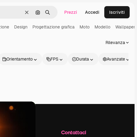
Prezzi
Accedi
Iscriviti
Cancella
Cerca per immagine
Ricerca
zione
Design
Progettazione grafica
Moto
Modello
Wallpaper
Rilevanza
Orientamento
FPS
Durata
Avanzate
Azienda
Contattaci