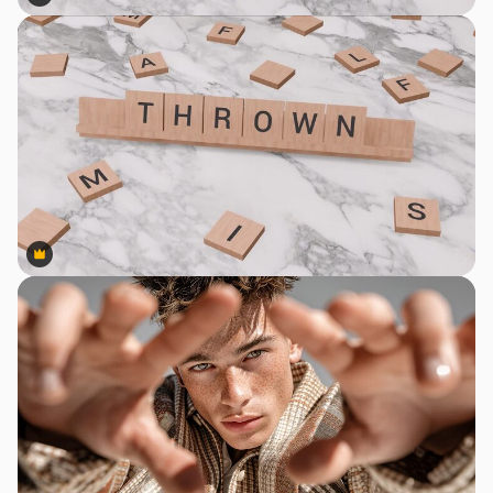
Premium
Premium
Premium
Premium