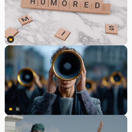
Premium
Premium
Premium
Premium
Generato dall'IA