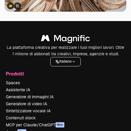
Premium
Premium
Generato dall'IA
La piattaforma creativa per realizzare i tuoi migliori lavori. Oltre
1 milione di abbonati tra creativi, imprese, agenzie e studi.
Italiano
Prodotti
Spaces
Assistente IA
Generatore di immagini IA
Generatore di video IA
Sintetizzatore vocale IA
Contenuti stock
MCP per Claude/ChatGPT
New