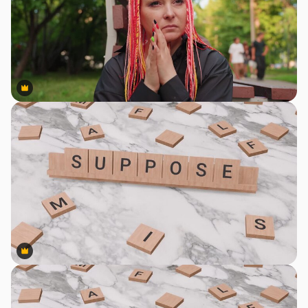
Premium
Premium
Premium
Premium