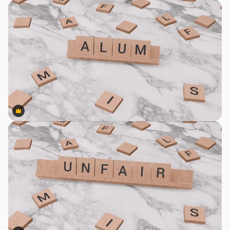
Premium
Premium