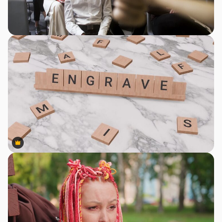
Premium
Premium