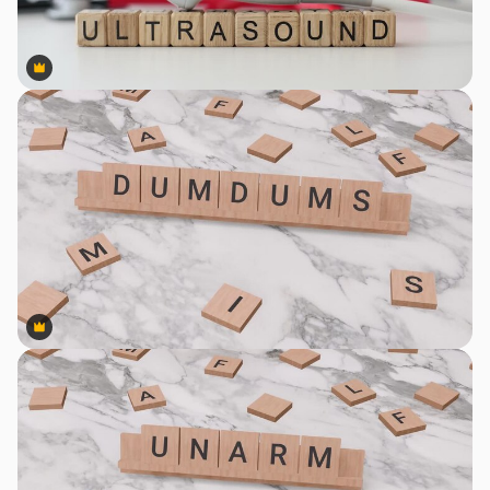
Premium
Premium
Premium
Premium