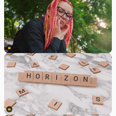
Premium
Premium
Premium
Premium