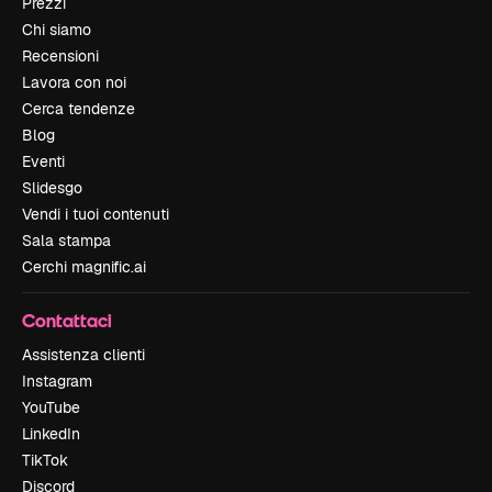
Prezzi
Chi siamo
Recensioni
Lavora con noi
Cerca tendenze
Blog
Eventi
Slidesgo
Vendi i tuoi contenuti
Sala stampa
Cerchi magnific.ai
Contattaci
Assistenza clienti
Instagram
YouTube
LinkedIn
TikTok
Discord