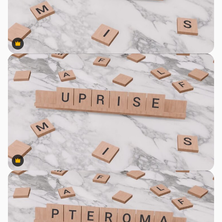
Premium
Premium
Premium
Premium