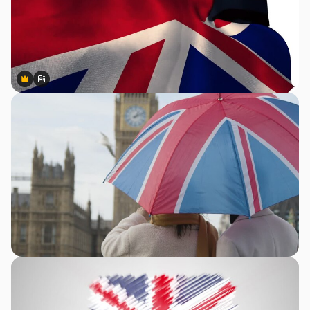
Premium
Premium
Generato dall'IA