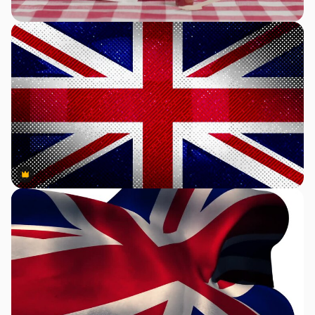
Premium
Premium