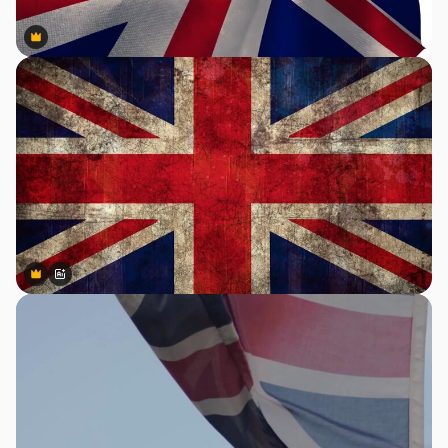
Premium
Premium
Premium
Premium
Generato dall'IA