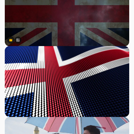
Premium
Premium
Generato dall'IA