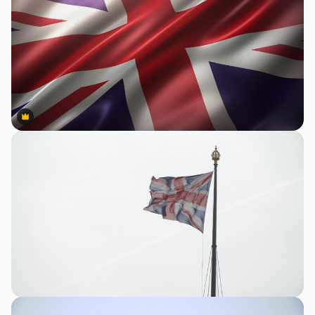
Premium
Premium