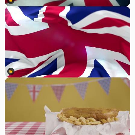
Premium
Premium
Premium
Premium