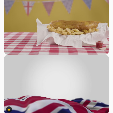
Premium
Premium