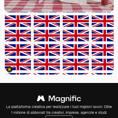
Premium
Premium
La piattaforma creativa per realizzare i tuoi migliori lavori. Oltre
1 milione di abbonati tra creativi, imprese, agenzie e studi.