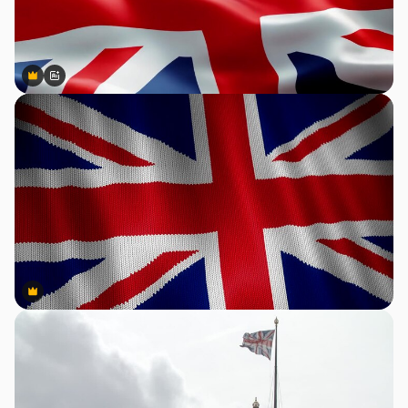
Premium
Premium
Generato dall'IA
Premium
Premium