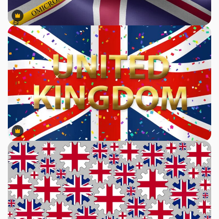
Premium
Premium
Premium
Premium