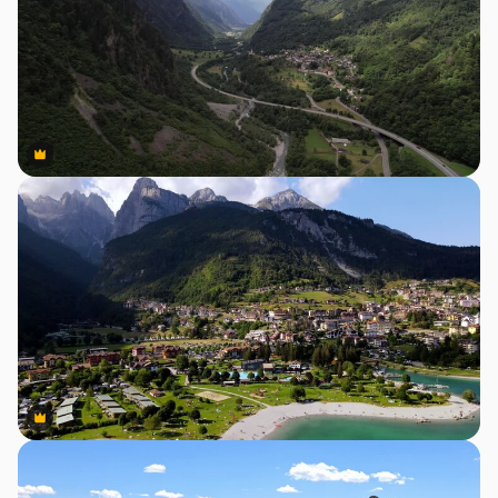
Premium
Premium
Premium
Premium