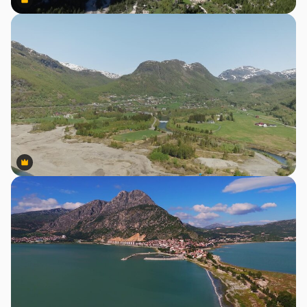
Premium
Premium
Premium
Premium