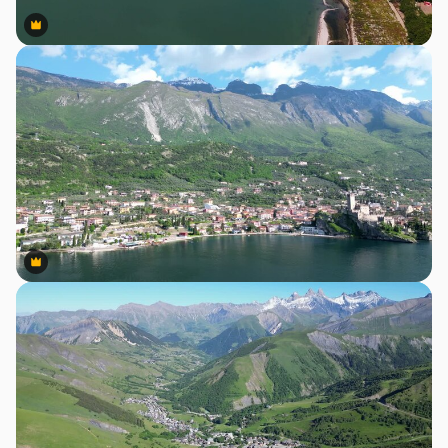
Premium
Premium
Premium
Premium