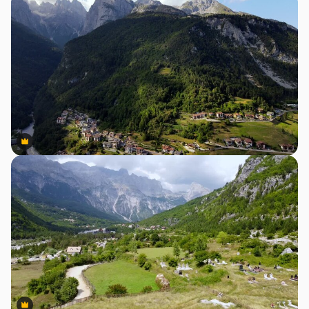
Premium
Premium