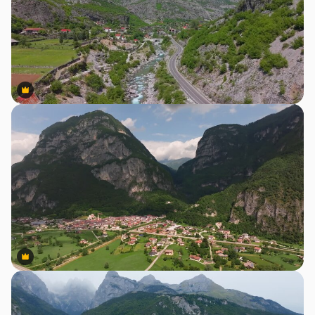
Premium
Premium
Premium
Premium