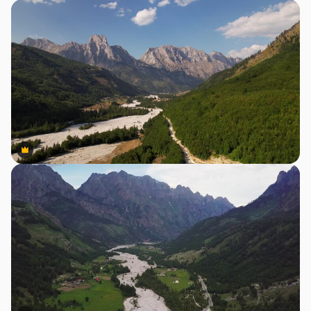
Premium
Premium