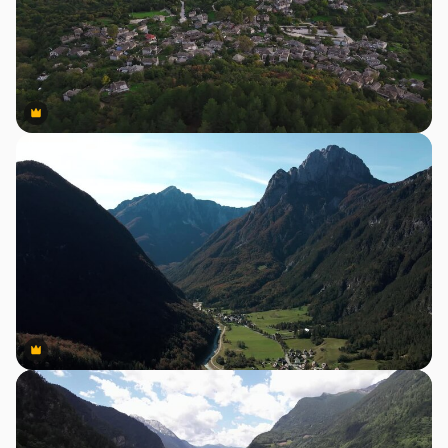
Premium
Premium
Premium
Premium