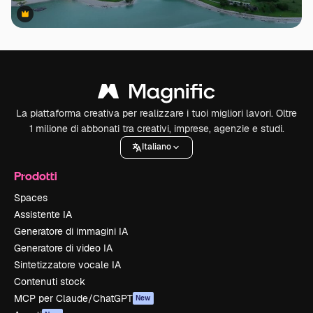
Premium
Premium
La piattaforma creativa per realizzare i tuoi migliori lavori. Oltre
1 milione di abbonati tra creativi, imprese, agenzie e studi.
Italiano
Prodotti
Spaces
Assistente IA
Generatore di immagini IA
Generatore di video IA
Sintetizzatore vocale IA
Contenuti stock
MCP per Claude/ChatGPT
New