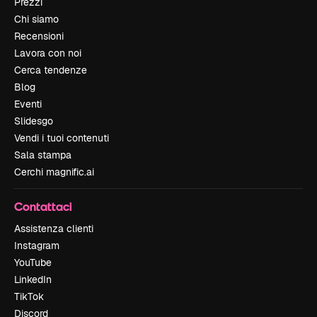
Prezzi
Chi siamo
Recensioni
Lavora con noi
Cerca tendenze
Blog
Eventi
Slidesgo
Vendi i tuoi contenuti
Sala stampa
Cerchi magnific.ai
Contattaci
Assistenza clienti
Instagram
YouTube
LinkedIn
TikTok
Discord