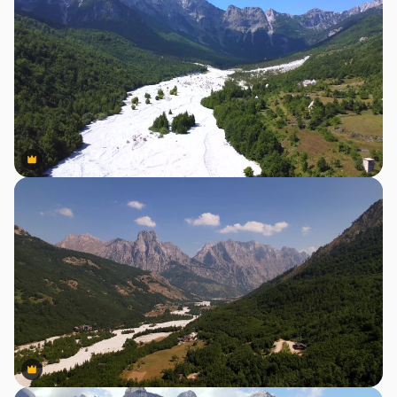
Premium
Premium
Premium
Premium