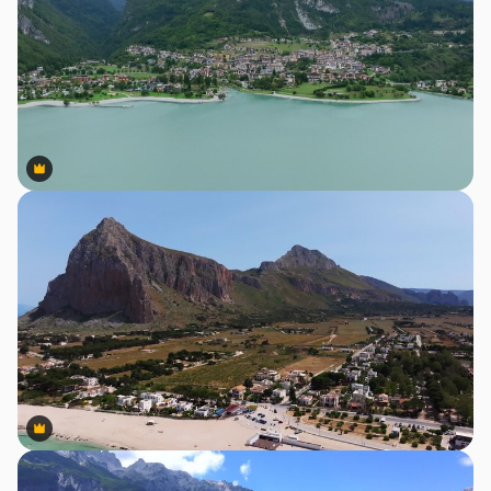
Premium
Premium
Premium
Premium