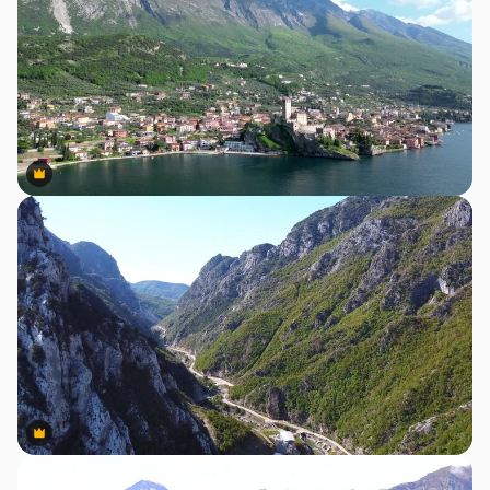
Premium
Premium
Premium
Premium