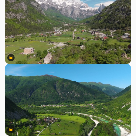
Premium
Premium
Premium
Premium