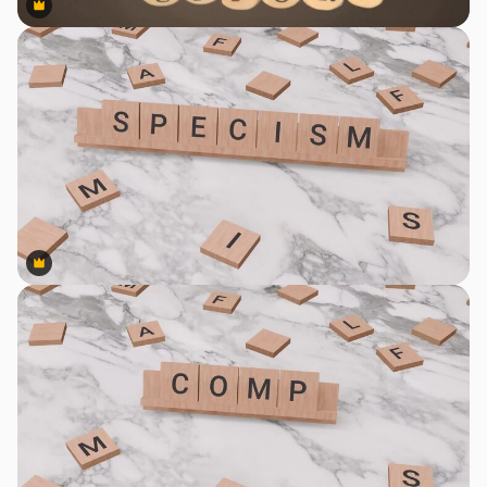
Premium
Premium
Premium
Premium