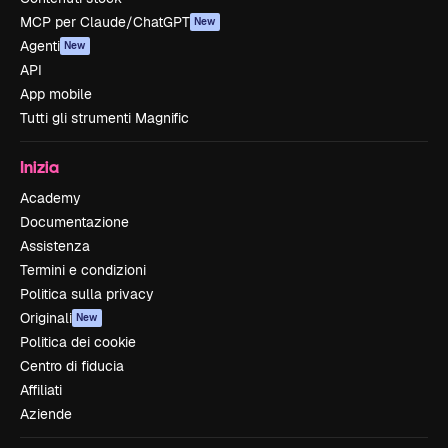
MCP per Claude/ChatGPT
New
Agenti
New
API
App mobile
Tutti gli strumenti Magnific
Inizia
Academy
Documentazione
Assistenza
Termini e condizioni
Politica sulla privacy
Originali
New
Politica dei cookie
Centro di fiducia
Affiliati
Aziende