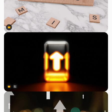
Premium
Premium
Premium
Premium
Generato dall'IA