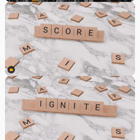
Premium
Premium