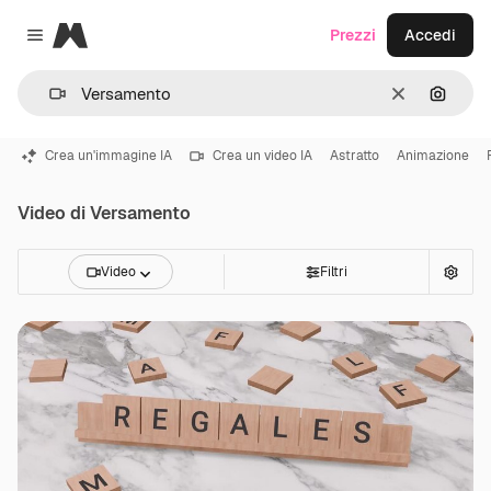
Magnific
Prezzi
Accedi
Close menu
Cancella
Cerca 
Crea un'immagine IA
Crea un video IA
Astratto
Animazione
Video di Versamento
Video
Filtri