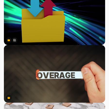
Premium
Premium
Generato dall'IA
Premium
Premium