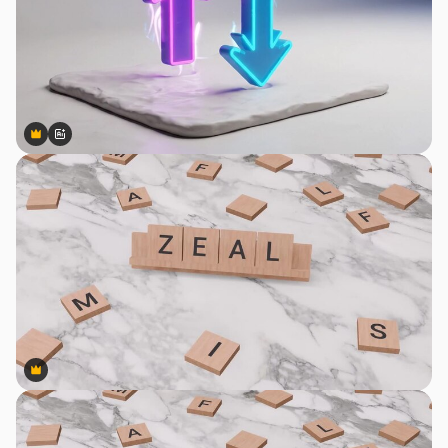
Premium
Premium
Generato dall'IA
Premium
Premium