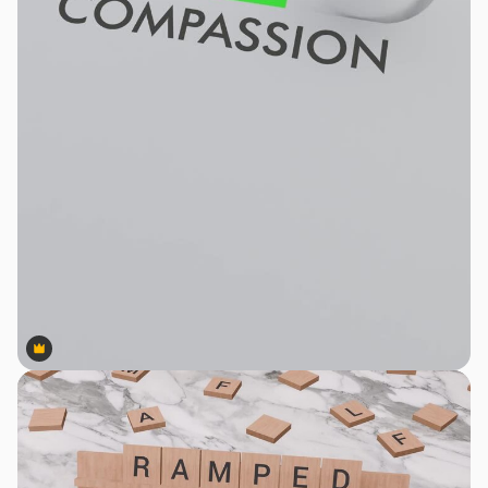
Premium
Premium