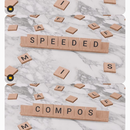
Premium
Premium
Premium
Premium