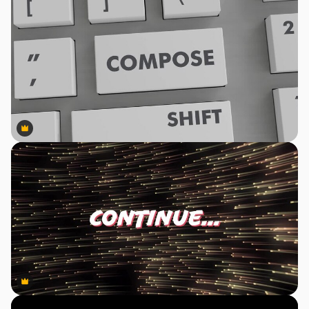
Premium
Premium
Premium
Premium