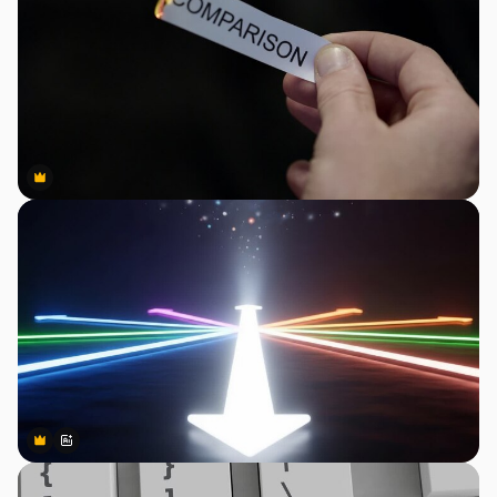
Premium
Premium
Premium
Premium
Generato dall'IA