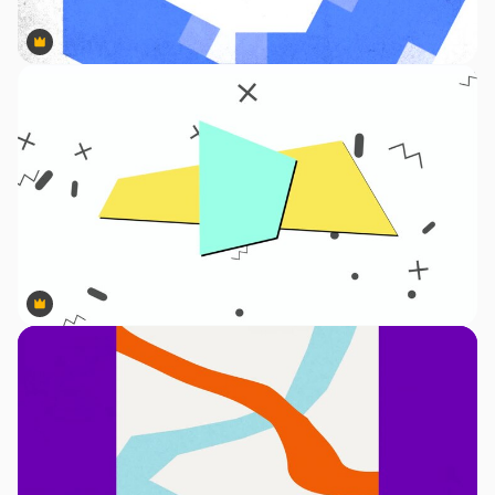
Premium
Premium
Premium
Premium