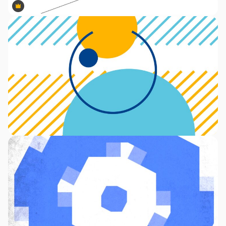
Premium
Premium