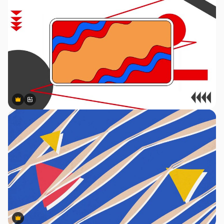
Premium
Premium
Generato dall'IA
Premium
Premium