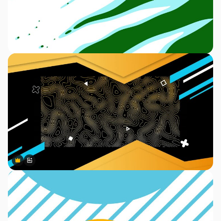
Premium
Premium
Generato dall'IA