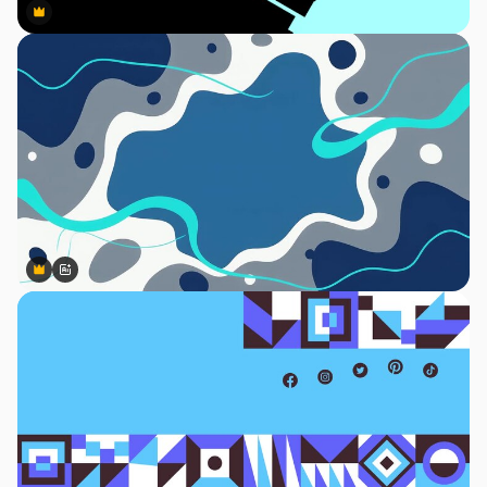
Premium
Premium
Premium
Premium
Generato dall'IA