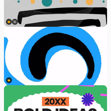
Premium
Premium
Generato dall'IA
Premium
Premium