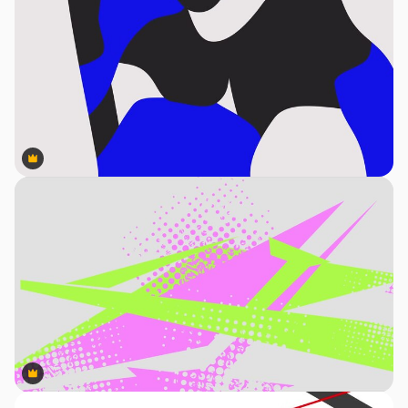
Premium
Premium
Premium
Premium