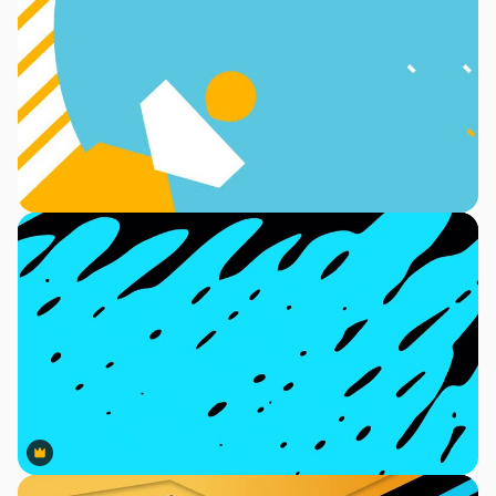
Premium
Premium