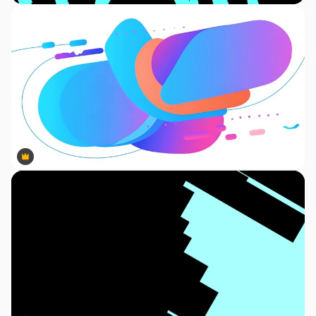
Premium
Premium