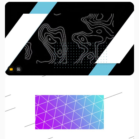
Premium
Premium
Generato dall'IA