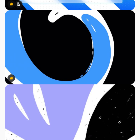
Premium
Premium
Generato dall'IA
Premium
Premium