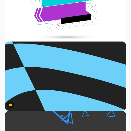
Premium
Premium