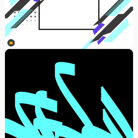
Premium
Premium