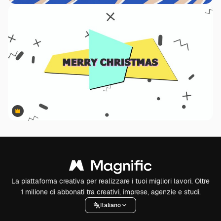
Premium
Premium
La piattaforma creativa per realizzare i tuoi migliori lavori. Oltre
1 milione di abbonati tra creativi, imprese, agenzie e studi.
Italiano