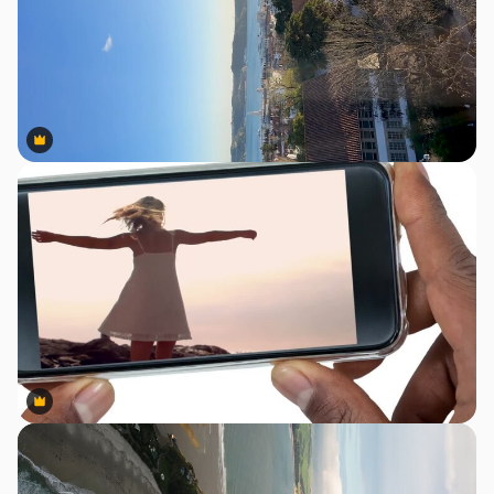
Premium
Premium
Premium
Premium