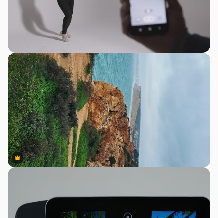
Premium
Premium