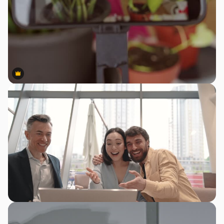
Premium
Premium