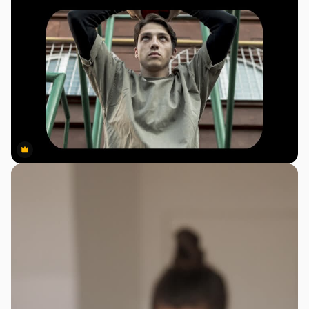
Premium
Premium