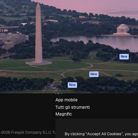
reativa per realizzare i tuoi
Spaces
Academy
Oltre 1 milione di abbonati tra
Assistente IA
Documentazione
e, agenzie e studi.
Generatore di
Assistenza
immagini IA
Termini e
Generatore di video
condizioni
IA
Politica sulla
Sintetizzatore
privacy
vocale IA
Originali
New
Contenuti stock
Politica dei cooki
MCP per
Centro di fiducia
New
Claude/ChatGPT
Affiliati
Agenti
New
Aziende
API
App mobile
Tutti gli strumenti
Magnific
-
2026
Freepik Company S.L.U.
Tutti i diritti riservati
.
By clicking “Accept All Cookies”, you ag