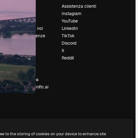
Prezzi
Assistenza clienti
Chi siamo
Instagram
Recensioni
YouTube
Lavora con noi
LinkedIn
Cerca tendenze
TikTok
Blog
Discord
Eventi
X
Slidesgo
Reddit
e
Vendi i tuoi
contenuti
Sala stampa
Cerchi magnific.ai
ree to the storing of cookies on your device to enhance site