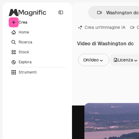
Crea
Crea un'immagine IA
C
Home
Ricerca
Video di Washington dc
Stock
Video
Licenza
Esplora
Tutte le immagini
Strumenti
Vettori
Illustrazioni
Foto
PSD
Modelli
Mockup
Video
Clip video
Motion graphic
Modelli di video
Icone
Modelli 3D
Font