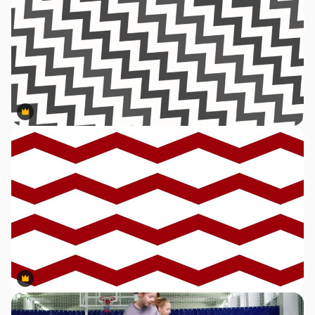
Premium
Premium
Premium
Premium