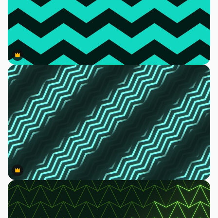
Premium
Premium
Premium
Premium