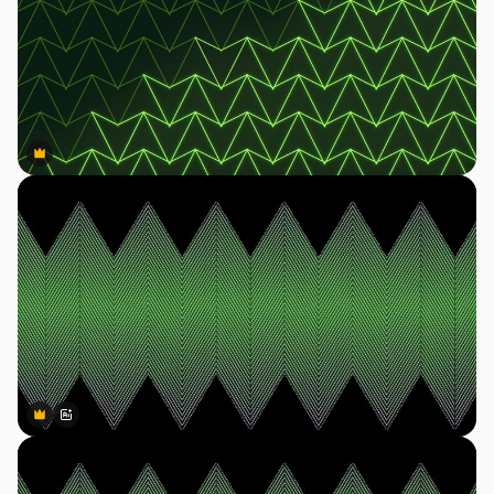
Premium
Premium
Premium
Premium
Generato dall'IA