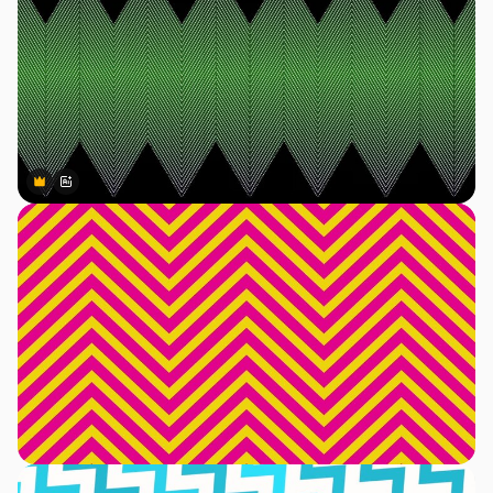
Premium
Premium
Generato dall'IA