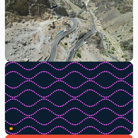
Premium
Premium