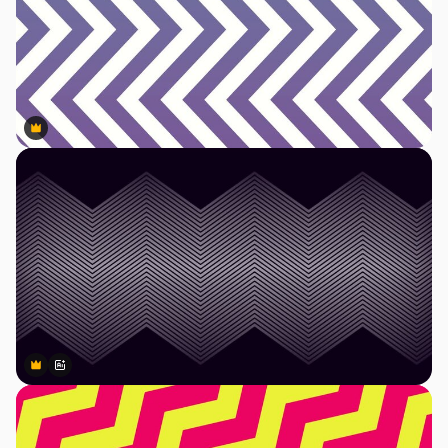
Premium
Premium
Premium
Premium
Generato dall'IA