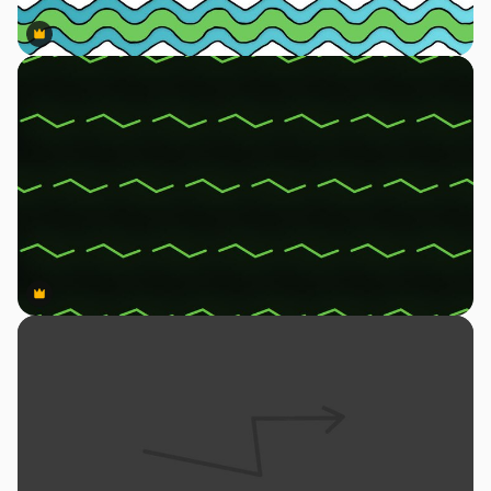
Premium
Premium
Premium
Premium