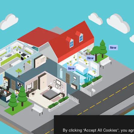
프로덕트
시작하기
을 이끌어내는 크리에이티브
Spaces
Academy
이터, 엔터프라이즈, 에이전시,
AI 어시스턴트
문서
르는 100만 명 이상의 구독
AI 이미지 생성기
지원
AI 동영상 생성기
이용 약관
AI 텍스트 음성 변환
개인정보 보호 정
스톡 콘텐츠
원본
New
Claude/ChatGPT
쿠키 정책
New
용 MCP
Trust Center
Agents
제휴 파트너
New
API
비지니스
모바일 앱
모든 Magnific 툴
2026
Freepik Company S.L.U.
모든 권리는 보호 받습니다
.
By clicking “Accept All Cookies”, you agr