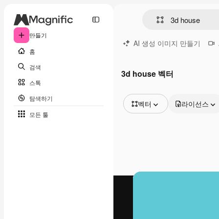
만들기
AI 생성 이미지 만들기
홈
검색
3d house 벡터
스톡
탐색하기
벡터
라이선스
모든 툴
모든 이미지
벡터
일러스트
사진
PSD
템플릿
목업
동영상
영상 클립
모션 그래픽
동영상 템플릿
아이콘
3D 모델