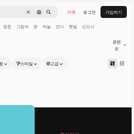
가격
로그인
가입하기
지우기
이미지로 검색
검색
창문
그림자
문
하늘
잔디
햇빛
신도시
관련
순
형
스타일
고급