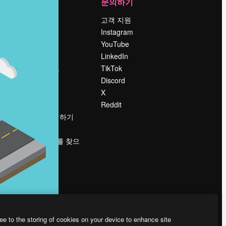
회사
문의하기
가격
고객 지원
회사 소개
Instagram
Reviews
YouTube
채용 정보
LinkedIn
책
검색 트렌드
TikTok
블로그
Discord
이벤트
X
Slidesgo
Reddit
콘텐츠 판매하기
프레스룸
magnific.ai를 찾으
시나요?
ee to the storing of cookies on your device to enhance site