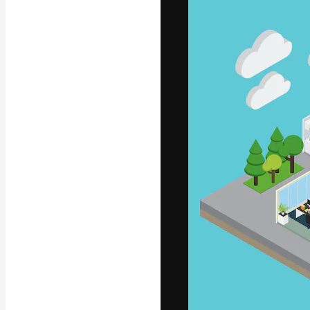
글꼴
최고의 결과물
플랫폼. 크리에
스튜디오를 아우
자.
한국어
Copyright © 2010-