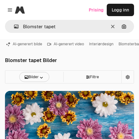
Magnific
Prising
Logg inn
Close menu
Slett
Søk ett
AI-generert bilde
AI-generert video
Interiørdesign
Blomsterba
Blomster tapet Bilder
Bilder
Filtre