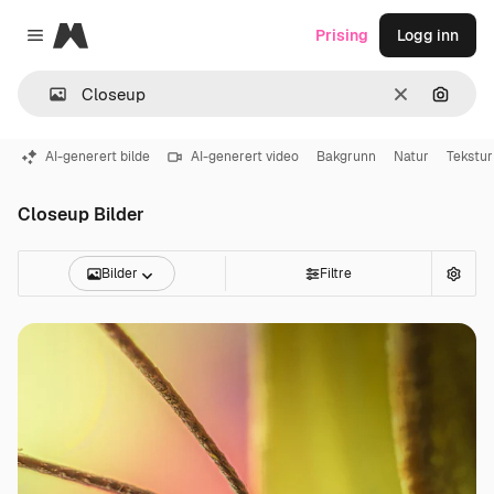
Magnific
Prising
Logg inn
Close menu
Slett
Søk ett
AI-generert bilde
AI-generert video
Bakgrunn
Natur
Tekstur
Closeup Bilder
Bilder
Filtre