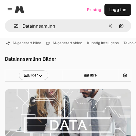
Magnific
Prising
Logg inn
Close menu
Slett
Søk ett
AI-generert bilde
AI-generert video
Kunstig intelligens
Teknol
Datainnsamling Bilder
Bilder
Filtre