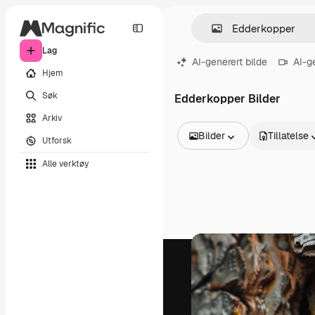
Lag
AI-generert bilde
AI-g
Hjem
Søk
Edderkopper Bilder
Arkiv
Bilder
Tillatelse
Utforsk
Alle bilder
Alle verktøy
Vektorer
Illustrasjoner
Bilder
PSD
Maler
Mockups
Videoer
Opptak
Bevegelsesgrafikk
Videomaler
Ikoner
3D-modeller
Skrifter