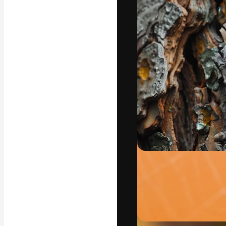
Den kreative pla
beste arbeid. M
blant kreative, 
Norsk bokm
Copyright © 2010