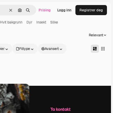
Prising
Logg inn
Registrer deg
Slett
Søk etter bilde
Søk
Hvit bakgrunn
Dyr
Insekt
Silke
Relevant
ker
Filtype
Avansert
Selskap
Ta kontakt