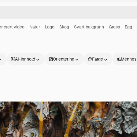
enerert video
Natur
Logo
Skog
Svart bakgrunn
Gress
Egg
AI-innhold
Orientering
Farge
Mennes
Produkter
Kom i gang