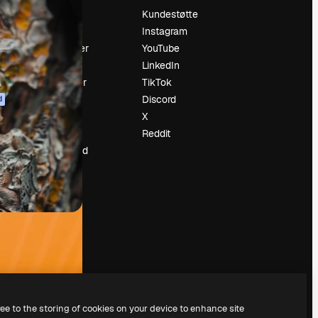
Prising
Kundestøtte
Om oss
Instagram
Anmeldelser
YouTube
Karrierer
LinkedIn
ring
Søketrender
TikTok
Blogg
Discord
d
Hendelser
X
ler
Slidesgo
Reddit
Selg innhold
Presserom
Leter etter
magnific.ai
ree to the storing of cookies on your device to enhance site