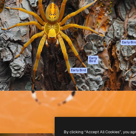
ttformen for å lede ditt
Spaces
Academy
er enn 1 million abonnenter
AI-assistent
Dokumentasjon
selskaper, byråer og studioer.
AI Image Generator
Support
ål
AI-videogenerator
Vilkår for bruk
AI-
Personvernerklæ
stemmegenerator
Originaler
Early Bir
Arkivinnhold
Retningslinjer for
MCP for
informasjonskaps
Early
Bird
Claude/ChatGPT
Tillitssenter
Agenter
Early Bird
Affiliates
API
For bedrifter
Mobilapp
Alle Magnific-
verktøy
-
2026
Freepik Company S.L.U.
Alle rettigheter forbeholdt
.
By clicking “Accept All Cookies”, you ag