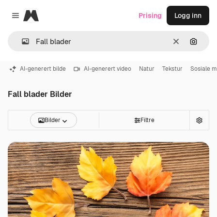
Magnific
Prising
Logg inn
Close menu
Slett
Søk ett
AI-generert bilde
AI-generert video
Natur
Tekstur
Sosiale m
Fall blader Bilder
Bilder
Filtre